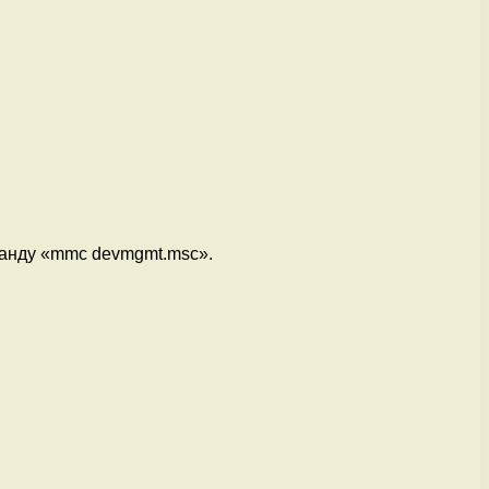
манду «mmc devmgmt.msc».