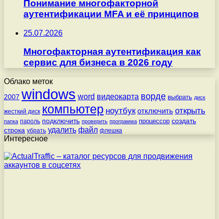
Понимание многофакторной
аутентификации MFA и её принципов
25.07.2026
Многофакторная аутентификация как
сервис для бизнеса в 2026 году
Облако меток
windows
ворде
word
видеокарта
2007
выбрать
диск
компьютер
ноутбук
открыть
отключить
жесткий диск
подключить
создать
процессор
пароль
папка
проверить
программа
удалить
файл
строка
убрать
флешка
Интересное