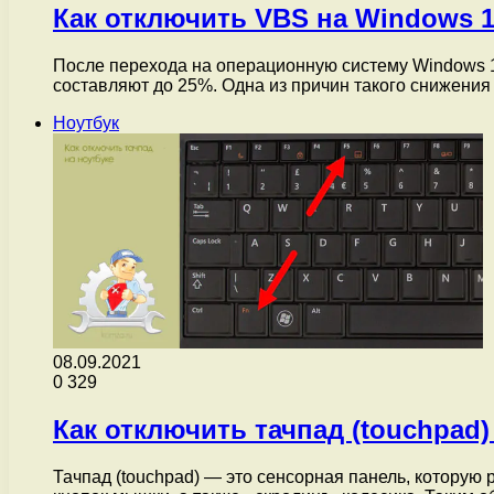
Как отключить VBS на Windows 1
После перехода на операционную систему Windows 1
составляют до 25%. Одна из причин такого снижени
Ноутбук
08.09.2021
0
329
Как отключить тачпад (touchpad)
Тачпад (touchpad) — это сенсорная панель, которую