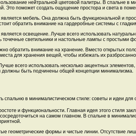
ользование нейтральной цветовой палитры. В спальне в м
рый. Это поможет создать ощущение простора и света в пом
является мебель. Она должна быть функциональной и прос
стоит обратить внимание на гардеробные системы с гладк
вляется освещение. Лучше всего использовать натуральны
ь точечные светильники и настольные лампы с простыми ф
ажно обратить внимание на хранение. Вместо открытых пол
места для хранения вещей, чтобы избежать их разбросанно
Лучше всего использовать несколько акцентных элементов,
ли должны быть подчинены общей концепции минимализма.
остоте и функциональности. Главная идея этого стиля заклю
 сосредоточиться на самом главном. В спальне в минимали
приятной.
ые геометрические формы и чистые линии. Отсутствие лишн