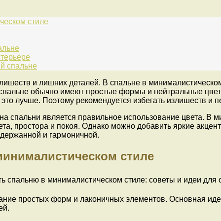
ческом стиле
альне
нтерьере
й спальне
лишеств и лишних деталей. В спальне в минималистическо
 спальне обычно имеют простые формы и нейтральные цвета
это лучше. Поэтому рекомендуется избегать излишеств и п
а спальни является правильное использование цвета. В м
ета, простора и покоя. Однако можно добавить яркие акце
сдержанной и гармоничной.
инималистическом стиле
ние простых форм и лаконичных элементов. Основная идея 
ей.