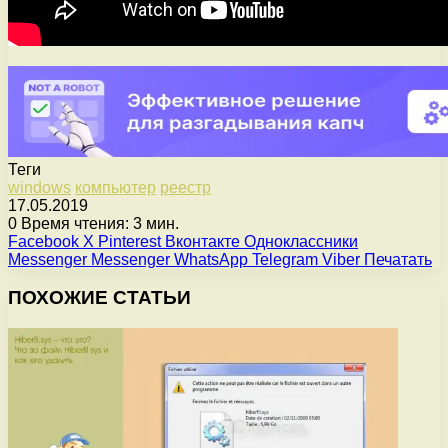
Теги
windows
компьютер
реестр
17.05.2019
0
Время чтения: 3 мин.
Facebook
X
Pinterest
Вконтакте
Одноклассники
Messenger
Messenger
WhatsApp
Telegram
Viber
Печатать
ПОХОЖИЕ СТАТЬИ