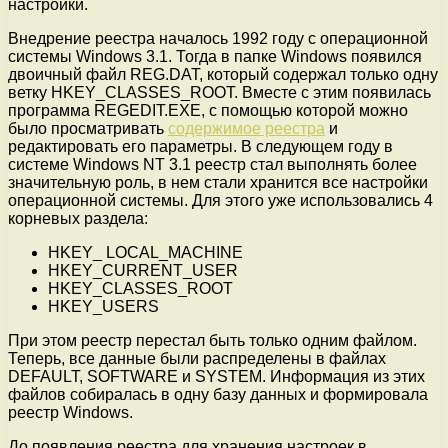
настройки.
Внедрение реестра началось 1992 году с операционной
системы Windows 3.1. Тогда в папке Windows появился
двоичный файл REG.DAT, который содержал только одну
ветку HKEY_CLASSES_ROOT. Вместе с этим появилась
программа REGEDIT.EXE, с помощью которой можно
было просматривать
содержимое реестра
и
редактировать его параметры. В следующем году в
системе Windows NT 3.1 реестр стал выполнять более
значительную роль, в нем стали хранится все настройки
операционной системы. Для этого уже использовались 4
корневых раздела:
HKEY_ LOCAL_MACHINE
HKEY_CURRENT_USER
HKEY_CLASSES_ROOT
HKEY_USERS
При этом реестр перестал быть только одним файлом.
Теперь, все данные были распределены в файлах
DEFAULT, SOFTWARE и SYSTEM. Информация из этих
файлов собиралась в одну базу данных и формировала
реестр Windows.
До появления реестра для хранения настроек в