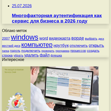
25.07.2026
Многофакторная аутентификация как
сервис для бизнеса в 2026 году
Облако меток
windows
ворде
word
видеокарта
2007
выбрать
диск
компьютер
ноутбук
открыть
отключить
жесткий диск
подключить
создать
процессор
пароль
папка
проверить
программа
удалить
файл
строка
убрать
флешка
Интересное