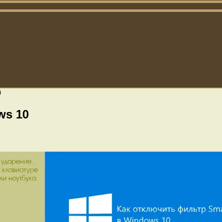
0
ws 10