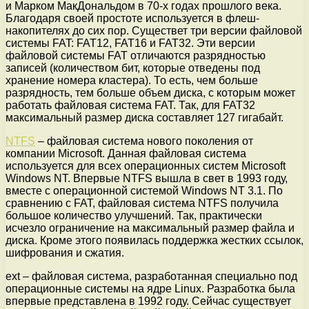
и Марком МакДональдом в 70-х годах прошлого века.
Благодаря своей простоте используется в флеш-
накопителях до сих пор. Существет три версии файловой
системы FAT: FAT12, FAT16 и FAT32. Эти версии
файловой системы FAT отличаются разрядностью
записей (количеством бит, которые отведены под
хранение номера кластера). То есть, чем больше
разрядность, тем больше объем диска, с которым может
работать файловая система FAT. Так, для FAT32
максимальный размер диска составляет 127 гигабайт.
NTFS
– файловая система нового поколения от
компании Microsoft. Данная файловая система
используется для всех операционных систем Microsoft
Windows NT. Впервые NTFS вышла в свет в 1993 году,
вместе с операционной системой Windows NT 3.1. По
сравнению с FAT, файловая система NTFS получила
большое количество улучшений. Так, практически
исчезло ограничение на максимальный размер файла и
диска. Кроме этого появилась поддержка жестких ссылок,
шифрования и сжатия.
ext – файловая система, разработанная специально под
операционные системы на ядре Linux. Разработка была
впервые представлена в 1992 году. Сейчас существует