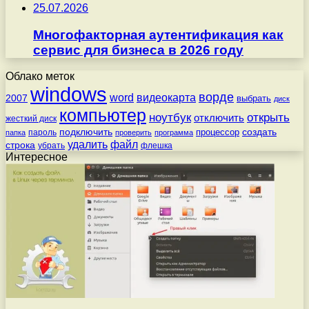
25.07.2026
Многофакторная аутентификация как
сервис для бизнеса в 2026 году
Облако меток
windows
ворде
word
видеокарта
2007
выбрать
диск
компьютер
ноутбук
открыть
отключить
жесткий диск
подключить
создать
процессор
пароль
папка
проверить
программа
удалить
файл
строка
убрать
флешка
Интересное