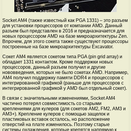
Socket AM4 (также известный как PGA 1331) – это разъем
для установки процессоров от компании AMD. Данный
разъем был представлен в 2016 и предназначается для
новых процессором AMD на базе микроархитектуры Zen.
Впрочем, для этого сокета также существуют процессоры
построенные на базе микроархитектуры Excavator.
Сокет AM4 является сокетом типа PGA (pin grid array) и
обладает 1331 контактом. Кроме поддержки новых
процессоров, данный разъем получил и другие
нововведения, которых не было сокетах AMD. Например,
AM4 получил поддержку памяти DDR4 и процессоров с
интегрированной графикой (раньше для процессоров с
интегрированной графикой у AMD был отдельный сокет).
В связи с значительными изменениями, Socket AM4
частично потерял совместимость со старыми
креплениями для кулеров (для сокетов АМ2, FM2, АМ3 и
АМ3+). Крепление кулеров с помощью защелок и
пластиковых вставок осталось, но расположение
отверстий на плате изменилось. Поэтому старые
системы охлаждения, которые крепятся напрямую к