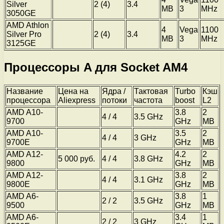
Silver
2 (4)
3.4
MB
3
MHz
3050GE
AMD Athlon
4
Vega
1100
Silver Pro
2 (4)
3.4
MB
3
MHz
3125GE
Процессоры A для Socket AM4
Название
Цена на
Ядра /
Тактовая
Turbo
Кэш
процессора
Aliexpress
потоки
частота
boost
L2
AMD A10-
3.8
2
4 / 4
3.5 GHz
9700
GHz
MB
AMD A10-
3.5
2
4 / 4
3 GHz
9700E
GHz
MB
AMD A12-
4.2
2
5 000 руб.
4 / 4
3.8 GHz
9800
GHz
MB
AMD A12-
3.8
2
4 / 4
3.1 GHz
9800E
GHz
MB
AMD A6-
3.8
1
2 / 2
3.5 GHz
9500
GHz
MB
AMD A6-
3.4
1
2 / 2
3 GHz