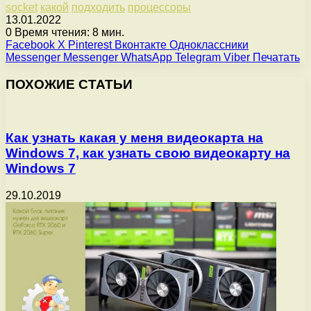
socket
какой
подходить
процессоры
13.01.2022
0
Время чтения: 8 мин.
Facebook
X
Pinterest
Вконтакте
Одноклассники
Messenger
Messenger
WhatsApp
Telegram
Viber
Печатать
ПОХОЖИЕ СТАТЬИ
Как узнать какая у меня видеокарта на
Windows 7, как узнать свою видеокарту на
Windows 7
29.10.2019