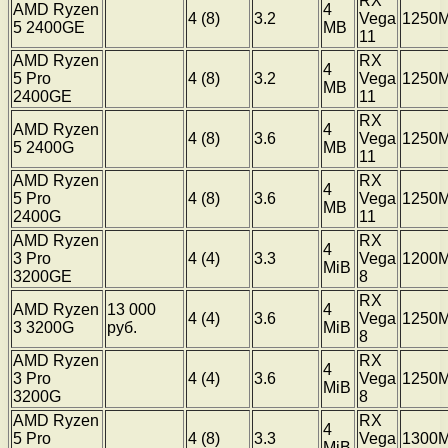
RX
AMD Ryzen
4
4 (8)
3.2
Vega
1250
5 2400GE
MB
11
AMD Ryzen
RX
4
5 Pro
4 (8)
3.2
Vega
1250
MB
2400GE
11
RX
AMD Ryzen
4
4 (8)
3.6
Vega
1250
5 2400G
MB
11
AMD Ryzen
RX
4
5 Pro
4 (8)
3.6
Vega
1250
MB
2400G
11
AMD Ryzen
RX
4
3 Pro
4 (4)
3.3
Vega
1200
MiB
3200GE
8
RX
AMD Ryzen
13 000
4
4 (4)
3.6
Vega
1250
3 3200G
руб.
MiB
8
AMD Ryzen
RX
4
3 Pro
4 (4)
3.6
Vega
1250
MiB
3200G
8
AMD Ryzen
RX
4
5 Pro
4 (8)
3.3
Vega
1300
MiB