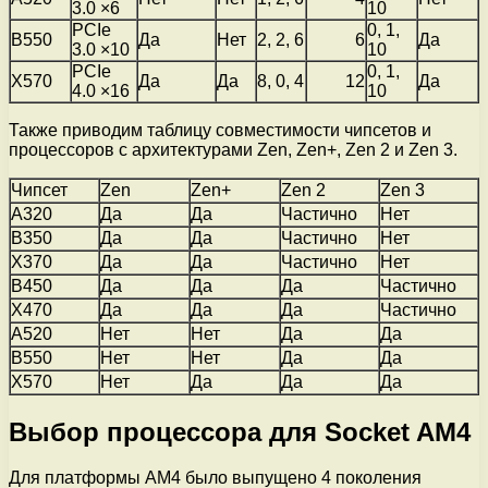
3.0 ×6
10
PCIe
0, 1,
B550
Да
Нет
2, 2, 6
6
Да
3.0 ×10
10
PCIe
0, 1,
X570
Да
Да
8, 0, 4
12
Да
4.0 ×16
10
Также приводим таблицу совместимости чипсетов и
процессоров с архитектурами Zen, Zen+, Zen 2 и Zen 3.
Чипсет
Zen
Zen+
Zen 2
Zen 3
A320
Да
Да
Частично
Нет
B350
Да
Да
Частично
Нет
X370
Да
Да
Частично
Нет
B450
Да
Да
Да
Частично
X470
Да
Да
Да
Частично
A520
Нет
Нет
Да
Да
B550
Нет
Нет
Да
Да
X570
Нет
Да
Да
Да
Выбор процессора для Socket AM4
Для платформы AM4 было выпущено 4 поколения