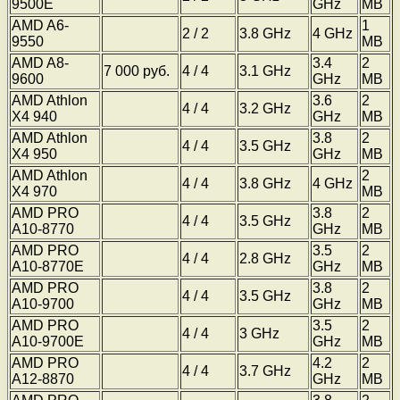
9500E
GHz
MB
AMD A6-
1
2 / 2
3.8 GHz
4 GHz
9550
MB
AMD A8-
3.4
2
7 000 руб.
4 / 4
3.1 GHz
9600
GHz
MB
AMD Athlon
3.6
2
4 / 4
3.2 GHz
X4 940
GHz
MB
AMD Athlon
3.8
2
4 / 4
3.5 GHz
X4 950
GHz
MB
AMD Athlon
2
4 / 4
3.8 GHz
4 GHz
X4 970
MB
AMD PRO
3.8
2
4 / 4
3.5 GHz
A10-8770
GHz
MB
AMD PRO
3.5
2
4 / 4
2.8 GHz
A10-8770E
GHz
MB
AMD PRO
3.8
2
4 / 4
3.5 GHz
A10-9700
GHz
MB
AMD PRO
3.5
2
4 / 4
3 GHz
A10-9700E
GHz
MB
AMD PRO
4.2
2
4 / 4
3.7 GHz
A12-8870
GHz
MB