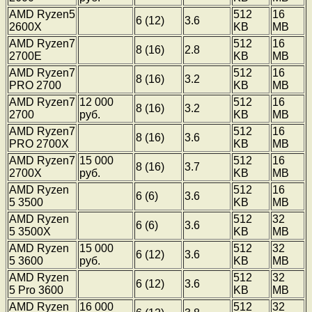
AMD Ryzen5
512
16
6 (12)
3.6
2600X
KB
MB
AMD Ryzen7
512
16
8 (16)
2.8
2700E
KB
MB
AMD Ryzen7
512
16
8 (16)
3.2
PRO 2700
KB
MB
AMD Ryzen7
12 000
512
16
8 (16)
3.2
2700
руб.
KB
MB
AMD Ryzen7
512
16
8 (16)
3.6
PRO 2700X
KB
MB
AMD Ryzen7
15 000
512
16
8 (16)
3.7
2700X
руб.
KB
MB
AMD Ryzen
512
16
6 (6)
3.6
5 3500
KB
MB
AMD Ryzen
512
32
6 (6)
3.6
5 3500X
KB
MB
AMD Ryzen
15 000
512
32
6 (12)
3.6
5 3600
руб.
KB
MB
AMD Ryzen
512
32
6 (12)
3.6
5 Pro 3600
KB
MB
AMD Ryzen
16 000
512
32