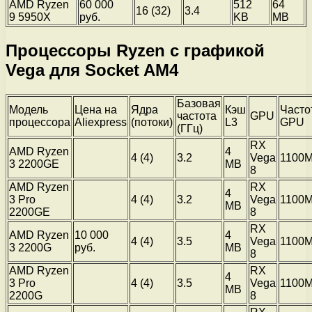
AMD Ryzen
60 000
512
64
16 (32)
3.4
9 5950X
руб.
KB
MB
Процессоры Ryzen с графикой
Vega для Socket AM4
Базовая
Модель
Цена на
Ядра
Кэш
Часто
частота
GPU
процессора
Aliexpress
(потоки)
L3
GPU
(ГГц)
RX
AMD Ryzen
4
4 (4)
3.2
Vega
1100
3 2200GE
MB
8
AMD Ryzen
RX
4
3 Pro
4 (4)
3.2
Vega
1100
MB
2200GE
8
RX
AMD Ryzen
10 000
4
4 (4)
3.5
Vega
1100
3 2200G
руб.
MB
8
AMD Ryzen
RX
4
3 Pro
4 (4)
3.5
Vega
1100
MB
2200G
8