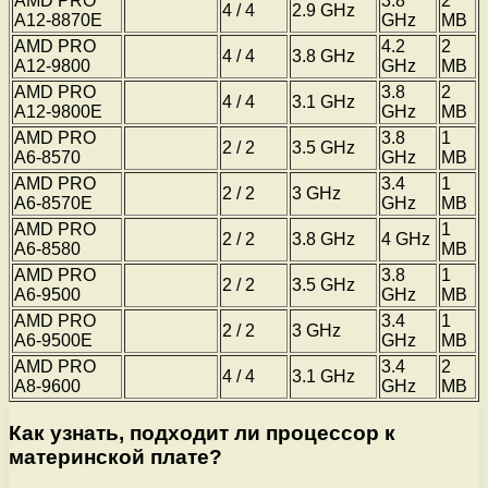
AMD PRO
3.8
2
4 / 4
2.9 GHz
A12-8870E
GHz
MB
AMD PRO
4.2
2
4 / 4
3.8 GHz
A12-9800
GHz
MB
AMD PRO
3.8
2
4 / 4
3.1 GHz
A12-9800E
GHz
MB
AMD PRO
3.8
1
2 / 2
3.5 GHz
A6-8570
GHz
MB
AMD PRO
3.4
1
2 / 2
3 GHz
A6-8570E
GHz
MB
AMD PRO
1
2 / 2
3.8 GHz
4 GHz
A6-8580
MB
AMD PRO
3.8
1
2 / 2
3.5 GHz
A6-9500
GHz
MB
AMD PRO
3.4
1
2 / 2
3 GHz
A6-9500E
GHz
MB
AMD PRO
3.4
2
4 / 4
3.1 GHz
A8-9600
GHz
MB
Как узнать, подходит ли процессор к
материнской плате?