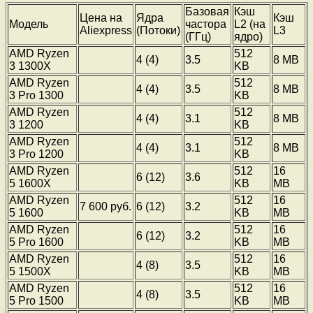
Базовая
Кэш
Цена на
Ядра
Кэш
Модель
частора
L2 (на
Aliexpress
(Потоки)
L3
(ГГц)
ядро)
AMD Ryzen
512
4 (4)
3.5
8 MB
3 1300X
KB
AMD Ryzen
512
4 (4)
3.5
8 MB
3 Pro 1300
KB
AMD Ryzen
512
4 (4)
3.1
8 MB
3 1200
KB
AMD Ryzen
512
4 (4)
3.1
8 MB
3 Pro 1200
KB
AMD Ryzen
512
16
6 (12)
3.6
5 1600X
KB
MB
AMD Ryzen
512
16
7 600 руб.
6 (12)
3.2
5 1600
KB
MB
AMD Ryzen
512
16
6 (12)
3.2
5 Pro 1600
KB
MB
AMD Ryzen
512
16
4 (8)
3.5
5 1500X
KB
MB
AMD Ryzen
512
16
4 (8)
3.5
5 Pro 1500
KB
MB