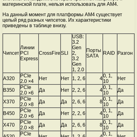
материнской плате, нельзя использовать для AM4.
На данный момент для платформы AM4 существует
целый ряд разных чипсетов. Их характеристики
приведены в таблице внизу.
USB:
3.2
Линии
Gen
Порты
Чипсет
PCI
CrossFire
SLI
2,
RAID
Разгон
SATA
Express
3.2
Gen
1, 2.0
PCIe
0, 1,
A320
Нет
Нет
1, 2, 6
4
Нет
2.0 ×4
10
PCIe
0, 1,
B350
Да
Нет
2, 2, 6
4
Да
2.0 ×6
10
PCIe
0, 1,
X370
Да
Да
2, 6, 6
8
Да
2.0 ×8
10
PCIe
0, 1,
B450
Да
Нет
2, 2, 6
4
Да
2.0 ×6
10
PCIe
0, 1,
X470
Да
Да
2, 6, 6
8
Да
2.0 ×8
10
PCIe
0, 1,
A520
Нет
Нет
1, 2, 6
4
Нет