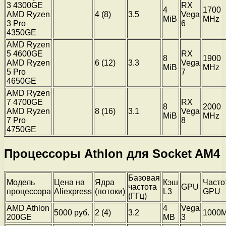
3 4300GE
RX
4
1700
AMD Ryzen
4 (8)
3.5
Vega
MiB
MHz
3 Pro
6
4350GE
AMD Ryzen
5 4600GE
RX
8
1900
AMD Ryzen
6 (12)
3.3
Vega
MiB
MHz
5 Pro
7
4650GE
AMD Ryzen
7 4700GE
RX
8
2000
AMD Ryzen
8 (16)
3.1
Vega
MiB
MHz
7 Pro
8
4750GE
Процессоры Athlon для Socket AM4
Базовая
Модель
Цена на
Ядра
Кэш
Часто
частота
GPU
процессора
Aliexpress
(потоки)
L3
GPU
(ГГц)
AMD Athlon
4
Vega
5000 руб.
2 (4)
3.2
1000
200GE
MB
3