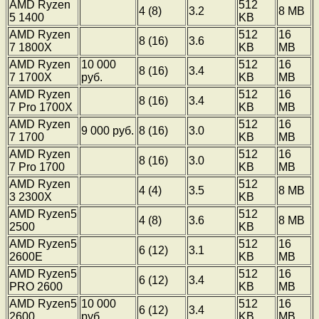
AMD Ryzen
512
4 (8)
3.2
8 MB
5 1400
KB
AMD Ryzen
512
16
8 (16)
3.6
7 1800X
KB
MB
AMD Ryzen
10 000
512
16
8 (16)
3.4
7 1700X
руб.
KB
MB
AMD Ryzen
512
16
8 (16)
3.4
7 Pro 1700X
KB
MB
AMD Ryzen
512
16
9 000 руб.
8 (16)
3.0
7 1700
KB
MB
AMD Ryzen
512
16
8 (16)
3.0
7 Pro 1700
KB
MB
AMD Ryzen
512
4 (4)
3.5
8 MB
3 2300X
KB
AMD Ryzen5
512
4 (8)
3.6
8 MB
2500
KB
AMD Ryzen5
512
16
6 (12)
3.1
2600E
KB
MB
AMD Ryzen5
512
16
6 (12)
3.4
PRO 2600
KB
MB
AMD Ryzen5
10 000
512
16
6 (12)
3.4
2600
руб.
KB
MB