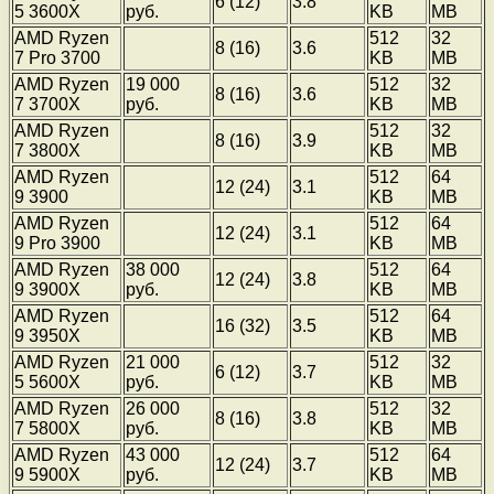
6 (12)
3.8
5 3600X
руб.
KB
MB
AMD Ryzen
512
32
8 (16)
3.6
7 Pro 3700
KB
MB
AMD Ryzen
19 000
512
32
8 (16)
3.6
7 3700X
руб.
KB
MB
AMD Ryzen
512
32
8 (16)
3.9
7 3800X
KB
MB
AMD Ryzen
512
64
12 (24)
3.1
9 3900
KB
MB
AMD Ryzen
512
64
12 (24)
3.1
9 Pro 3900
KB
MB
AMD Ryzen
38 000
512
64
12 (24)
3.8
9 3900X
руб.
KB
MB
AMD Ryzen
512
64
16 (32)
3.5
9 3950X
KB
MB
AMD Ryzen
21 000
512
32
6 (12)
3.7
5 5600X
руб.
KB
MB
AMD Ryzen
26 000
512
32
8 (16)
3.8
7 5800X
руб.
KB
MB
AMD Ryzen
43 000
512
64
12 (24)
3.7
9 5900X
руб.
KB
MB