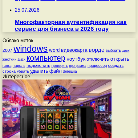
25.07.2026
Многофакторная аутентификация как
сервис для бизнеса в 2026 году
Облако меток
windows
ворде
word
видеокарта
2007
выбрать
диск
компьютер
ноутбук
открыть
отключить
жесткий диск
подключить
создать
процессор
пароль
папка
проверить
программа
удалить
файл
строка
убрать
флешка
Интересное