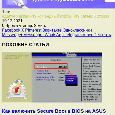
Теги
адаптер
включить
командный
отключить
сетевой
строка
10.12.2021
0
Время чтения: 2 мин.
Facebook
X
Pinterest
Вконтакте
Одноклассники
Messenger
Messenger
WhatsApp
Telegram
Viber
Печатать
ПОХОЖИЕ СТАТЬИ
Как включить Secure Boot в BIOS на ASUS