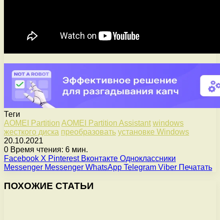
Теги
AOMEI Partition
AOMEI Partition Assistant
windows
жесткого диска
преобразовать
установке Windows
20.10.2021
0
Время чтения: 6 мин.
Facebook
X
Pinterest
Вконтакте
Одноклассники
Messenger
Messenger
WhatsApp
Telegram
Viber
Печатать
ПОХОЖИЕ СТАТЬИ