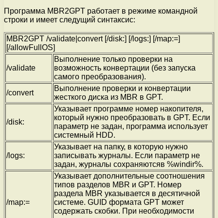
Программа MBR2GPT работает в режиме командной
строки и имеет следущий синтаксис:
MBR2GPT /validate|convert [/disk:] [/logs:] [/map:=]
[/allowFullOS]
Выполнение только проверки на
/validate
возможность конвертации (без запуска
самого преобразования).
Выполнение проверки и конвертации
/convert
жесткого диска из MBR в GPT.
Указывает программе номер накопителя,
который нужно преобразовать в GPT. Если
/disk:
параметр не задан, программа использует
системный HDD.
Указывает на папку, в которую нужно
/logs:
записывать журналы. Если параметр не
задан, журналы сохраняютсяв %windir%.
Указывает дополнительные соотношения
типов разделов MBR и GPT. Номер
раздела MBR указывается в десятичной
/map:=
системе. GUID формата GPT может
содержать скобки. При необходимости