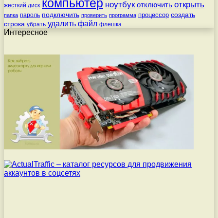
компьютер
ноутбук
открыть
отключить
жесткий диск
подключить
создать
процессор
пароль
папка
проверить
программа
удалить
файл
строка
убрать
флешка
Интересное