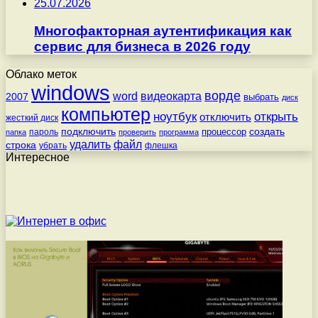
25.07.2026
Многофакторная аутентификация как
сервис для бизнеса в 2026 году
Облако меток
windows
ворде
word
видеокарта
2007
выбрать
диск
компьютер
ноутбук
открыть
отключить
жесткий диск
подключить
создать
процессор
пароль
папка
проверить
программа
удалить
файл
строка
убрать
флешка
Интересное