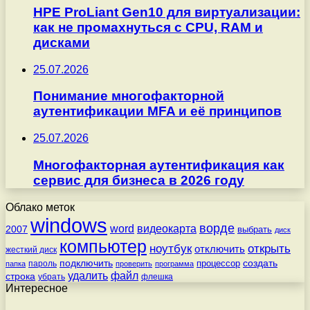
HPE ProLiant Gen10 для виртуализации:
как не промахнуться с CPU, RAM и
дисками
25.07.2026
Понимание многофакторной
аутентификации MFA и её принципов
25.07.2026
Многофакторная аутентификация как
сервис для бизнеса в 2026 году
Облако меток
windows
ворде
word
видеокарта
2007
выбрать
диск
компьютер
ноутбук
открыть
отключить
жесткий диск
подключить
создать
процессор
пароль
папка
проверить
программа
удалить
файл
строка
убрать
флешка
Интересное