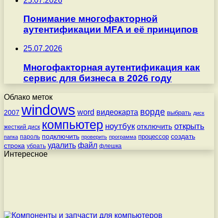
25.07.2026
Понимание многофакторной
аутентификации MFA и её принципов
25.07.2026
Многофакторная аутентификация как
сервис для бизнеса в 2026 году
Облако меток
windows
ворде
word
видеокарта
2007
выбрать
диск
компьютер
ноутбук
открыть
отключить
жесткий диск
подключить
создать
процессор
пароль
папка
проверить
программа
удалить
файл
строка
убрать
флешка
Интересное