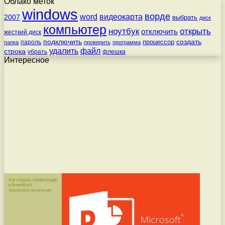
Облако меток
windows
ворде
word
видеокарта
2007
выбрать
диск
компьютер
ноутбук
открыть
отключить
жесткий диск
подключить
создать
процессор
пароль
папка
проверить
программа
удалить
файл
строка
убрать
флешка
Интересное