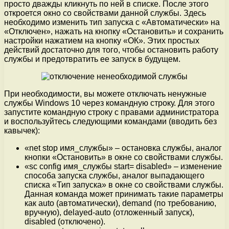
просто дважды кликнуть по ней в списке. После этого
откроется окно со свойствами данной службы. Здесь
необходимо изменить тип запуска с «Автоматически» на
«Отключен», нажать на кнопку «Остановить» и сохранить
настройки нажатием на кнопку «ОК». Этих простых
действий достаточно для того, чтобы остановить работу
службы и предотвратить ее запуск в будущем.
При необходимости, вы можете отключать ненужные
службы Windows 10 через командную строку. Для этого
запустите командную строку с правами администратора
и воспользуйтесь следующими командами (вводить без
кавычек):
«net stop имя_службы» – остановка службы, аналог
кнопки «Остановить» в окне со свойствами службы.
«sc config имя_службы start= disabled» – изменение
способа запуска службы, аналог выпадающего
списка «Тип запуска» в окне со свойствами службы.
Данная команда может принимать такие параметры
как auto (автоматически), demand (по требованию,
вручную), delayed-auto (отложенный запуск),
disabled (отключено).