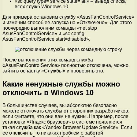
«sc query type= service state= all» – вывод списка
всех служб Windows 10.
Для примера остановим службу «AsusFanControlService»
и изменим способ ее запуска на «Отключено». Для этого
поочередно выполним команды «net stop
AsusFanControlService» и «sc config
AsusFanControlService start=disabled».
После выполнения этих команд служба
«AsusFanControlService» полностью отключена, можно
зайти в оснастку «Службы» и проверить это.
Какие ненужные службы можно
отключить в Windows 10
В большинстве случаев, вы абсолютно безопасно
можете отключать службы от сторонних разработчиков,
если считаете, что они вам не нужны. Например, после
установки «Яндекс браузера» в системе появляется
такая служба как «Yandex.Browser Update Service». Если
ее отключить, то никаких проблем с работой