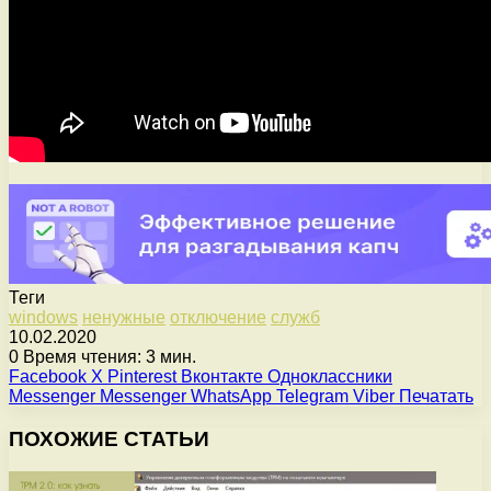
Теги
windows
ненужные
отключение
служб
10.02.2020
0
Время чтения: 3 мин.
Facebook
X
Pinterest
Вконтакте
Одноклассники
Messenger
Messenger
WhatsApp
Telegram
Viber
Печатать
ПОХОЖИЕ СТАТЬИ