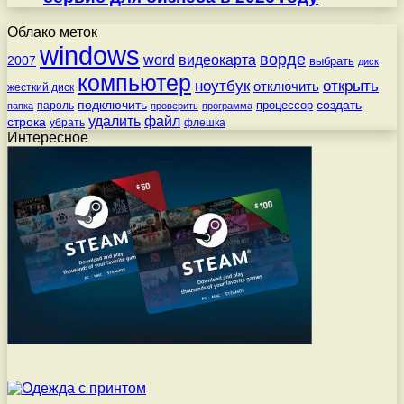
Облако меток
windows
ворде
word
видеокарта
2007
выбрать
диск
компьютер
ноутбук
открыть
отключить
жесткий диск
подключить
создать
процессор
пароль
папка
проверить
программа
удалить
файл
строка
убрать
флешка
Интересное