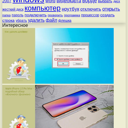
ворде
word
видеокарта
2007
выбрать
диск
компьютер
ноутбук
открыть
отключить
жесткий диск
подключить
создать
процессор
пароль
папка
проверить
программа
удалить
файл
строка
убрать
флешка
Интересное