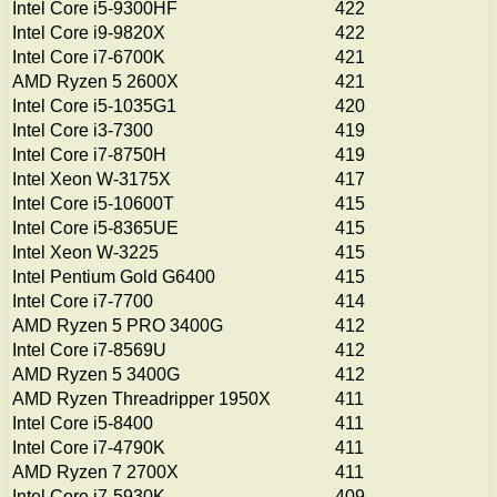
Intel Core i5-9300HF
422
Intel Core i9-9820X
422
Intel Core i7-6700K
421
AMD Ryzen 5 2600X
421
Intel Core i5-1035G1
420
Intel Core i3-7300
419
Intel Core i7-8750H
419
Intel Xeon W-3175X
417
Intel Core i5-10600T
415
Intel Core i5-8365UE
415
Intel Xeon W-3225
415
Intel Pentium Gold G6400
415
Intel Core i7-7700
414
AMD Ryzen 5 PRO 3400G
412
Intel Core i7-8569U
412
AMD Ryzen 5 3400G
412
AMD Ryzen Threadripper 1950X
411
Intel Core i5-8400
411
Intel Core i7-4790K
411
AMD Ryzen 7 2700X
411
Intel Core i7-5930K
409