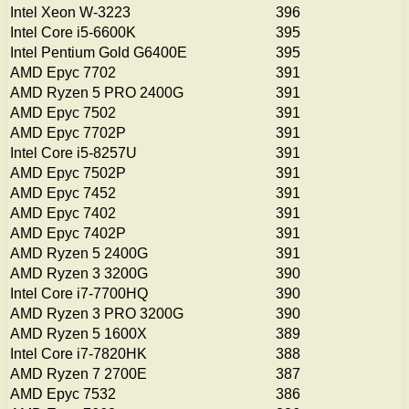
Intel Xeon W-3223
396
Intel Core i5-6600K
395
Intel Pentium Gold G6400E
395
AMD Epyc 7702
391
AMD Ryzen 5 PRO 2400G
391
AMD Epyc 7502
391
AMD Epyc 7702P
391
Intel Core i5-8257U
391
AMD Epyc 7502P
391
AMD Epyc 7452
391
AMD Epyc 7402
391
AMD Epyc 7402P
391
AMD Ryzen 5 2400G
391
AMD Ryzen 3 3200G
390
Intel Core i7-7700HQ
390
AMD Ryzen 3 PRO 3200G
390
AMD Ryzen 5 1600X
389
Intel Core i7-7820HK
388
AMD Ryzen 7 2700E
387
AMD Epyc 7532
386