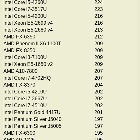
Intel Core i5-4260U
224
Intel Core i7-3517U
223
Intel Core i5-4200U
216
Intel Xeon E5-2699 v4
216
Intel Xeon E5-2680 v4
213
AMD FX-6350
212
AMD Phenom II X6 1100T
209
AMD FX-8350
209
Intel Core i3-7100U
209
Intel Xeon E5-1650 v2
209
AMD A10-7800
207
Intel Core i7-4702HQ
207
AMD FX-8370
204
Intel Core i5-4210U
202
Intel Core i7-3667U
202
Intel Core i7-4510U
202
Intel Pentium Gold 4417U
201
Intel Pentium Silver J5040
197
Intel Pentium Silver J5005
197
AMD FX-6300
195
AMD A9-9425
195