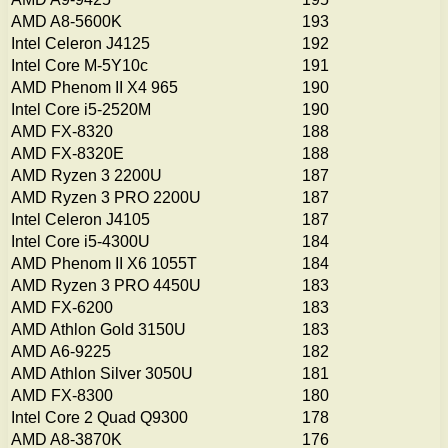
AMD A8-5600K
193
Intel Celeron J4125
192
Intel Core M-5Y10c
191
AMD Phenom II X4 965
190
Intel Core i5-2520M
190
AMD FX-8320
188
AMD FX-8320E
188
AMD Ryzen 3 2200U
187
AMD Ryzen 3 PRO 2200U
187
Intel Celeron J4105
187
Intel Core i5-4300U
184
AMD Phenom II X6 1055T
184
AMD Ryzen 3 PRO 4450U
183
AMD FX-6200
183
AMD Athlon Gold 3150U
183
AMD A6-9225
182
AMD Athlon Silver 3050U
181
AMD FX-8300
180
Intel Core 2 Quad Q9300
178
AMD A8-3870K
176