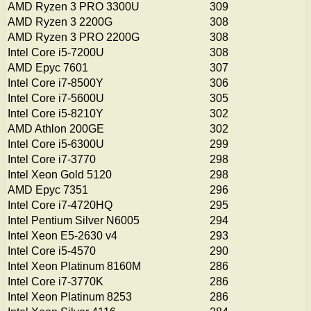
AMD Ryzen 3 PRO 3300U
309
AMD Ryzen 3 2200G
308
AMD Ryzen 3 PRO 2200G
308
Intel Core i5-7200U
308
AMD Epyc 7601
307
Intel Core i7-8500Y
306
Intel Core i7-5600U
305
Intel Core i5-8210Y
302
AMD Athlon 200GE
302
Intel Core i5-6300U
299
Intel Core i7-3770
298
Intel Xeon Gold 5120
298
AMD Epyc 7351
296
Intel Core i7-4720HQ
295
Intel Pentium Silver N6005
294
Intel Xeon E5-2630 v4
293
Intel Core i5-4570
290
Intel Xeon Platinum 8160M
286
Intel Core i7-3770K
286
Intel Xeon Platinum 8253
286