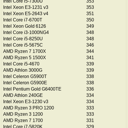
Intel Core i5-7300U
353
Intel Xeon E3-1231 v3
353
Intel Xeon E5-2643 v4
351
Intel Core i7-6700T
350
Intel Xeon Gold 6126
349
Intel Core i3-1000NG4
348
Intel Core i5-8250U
348
Intel Core i5-5675C
346
AMD Ryzen 7 1700X
344
AMD Ryzen 5 1500X
341
Intel Core i5-4670
339
AMD Athlon 3000G
339
Intel Celeron G5900T
338
Intel Celeron G5900E
338
Intel Pentium Gold G6400TE
336
AMD Athlon 240GE
334
Intel Xeon E3-1230 v3
334
AMD Ryzen 3 PRO 1200
333
AMD Ryzen 3 1200
333
AMD Ryzen 7 1700
331
Intel Core i7-5820K
329