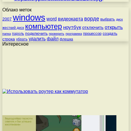
Облако меток
windows
ворде
word
видеокарта
2007
выбрать
диск
компьютер
ноутбук
открыть
отключить
жесткий диск
подключить
создать
процессор
пароль
папка
проверить
программа
удалить
файл
строка
убрать
флешка
Интересное