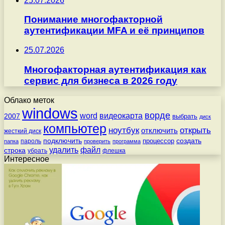
25.07.2026
Понимание многофакторной
аутентификации MFA и её принципов
25.07.2026
Многофакторная аутентификация как
сервис для бизнеса в 2026 году
Облако меток
windows
ворде
word
видеокарта
2007
выбрать
диск
компьютер
ноутбук
открыть
отключить
жесткий диск
подключить
создать
процессор
пароль
папка
проверить
программа
удалить
файл
строка
убрать
флешка
Интересное