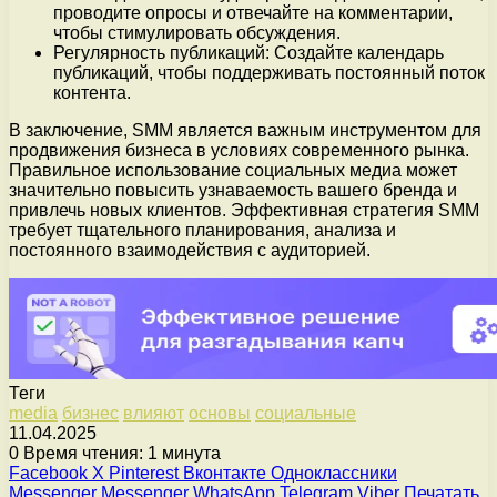
проводите опросы и отвечайте на комментарии,
чтобы стимулировать обсуждения.
Регулярность публикаций: Создайте календарь
публикаций, чтобы поддерживать постоянный поток
контента.
В заключение, SMM является важным инструментом для
продвижения бизнеса в условиях современного рынка.
Правильное использование социальных медиа может
значительно повысить узнаваемость вашего бренда и
привлечь новых клиентов. Эффективная стратегия SMM
требует тщательного планирования, анализа и
постоянного взаимодействия с аудиторией.
Теги
media
бизнес
влияют
основы
социальные
11.04.2025
0
Время чтения: 1 минута
Facebook
X
Pinterest
Вконтакте
Одноклассники
Messenger
Messenger
WhatsApp
Telegram
Viber
Печатать