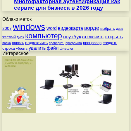
Многофакторная аутентификация как
сервис для бизнеса в 2026 году
Облако меток
windows
ворде
word
видеокарта
2007
выбрать
диск
компьютер
ноутбук
открыть
отключить
жесткий диск
подключить
создать
процессор
пароль
папка
проверить
программа
удалить
файл
строка
убрать
флешка
Интересное