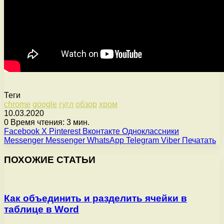
Теги
chrome
google
гугл
обзор
хром
10.03.2020
0
Время чтения: 3 мин.
Facebook
X
Pinterest
Вконтакте
Одноклассники
Messenger
Messenger
WhatsApp
Telegram
Viber
Печатать
ПОХОЖИЕ СТАТЬИ
Как объединить и разделить ячейки в
таблице в Word