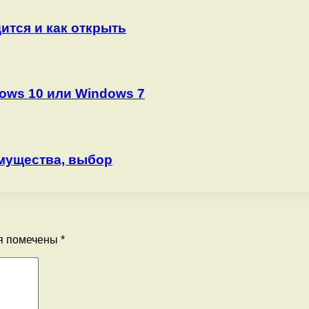
ится и как открыть
dows 10 или Windows 7
имущества, выбор
я помечены
*