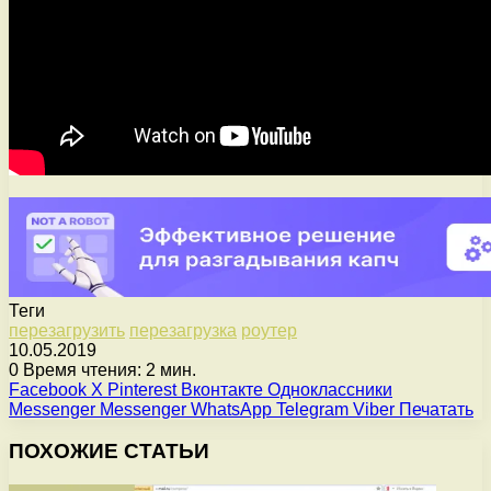
Теги
перезагрузить
перезагрузка
роутер
10.05.2019
0
Время чтения: 2 мин.
Facebook
X
Pinterest
Вконтакте
Одноклассники
Messenger
Messenger
WhatsApp
Telegram
Viber
Печатать
ПОХОЖИЕ СТАТЬИ