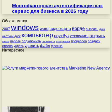
Многофакторная аутентификация как
сервис для бизнеса в 2026 году
Облако меток
windows
ворде
word
видеокарта
2007
выбрать
диск
компьютер
ноутбук
открыть
отключить
жесткий диск
подключить
создать
процессор
пароль
папка
проверить
программа
удалить
файл
строка
убрать
флешка
Интересное