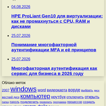
04.08.2026
HPE ProLiant Gen10 для виртуализации:
как не промахнуться с CPU, RAM и
дисками
25.07.2026
Понимание многофакторной
аутентификации MFA и её принципов
25.07.2026
Многофакторная аутентификация как
сервис для бизнеса в 2026 году
Облако меток
windows
ворде
word
видеокарта
2007
выбрать
диск
компьютер
ноутбук
открыть
отключить
жесткий диск
подключить
создать
процессор
пароль
папка
проверить
программа
удалить
файл