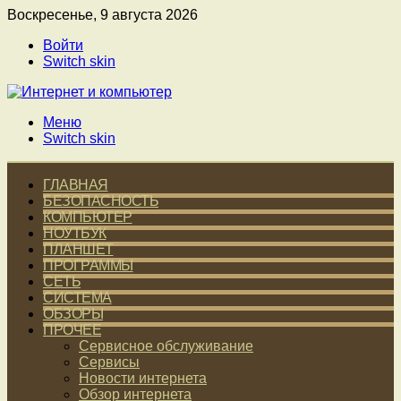
Воскресенье, 9 августа 2026
Войти
Switch skin
Меню
Switch skin
ГЛАВНАЯ
БЕЗОПАСНОСТЬ
КОМПЬЮТЕР
НОУТБУК
ПЛАНШЕТ
ПРОГРАММЫ
СЕТЬ
СИСТЕМА
ОБЗОРЫ
ПРОЧЕЕ
Сервисное обслуживание
Сервисы
Новости интернета
Обзор интернета