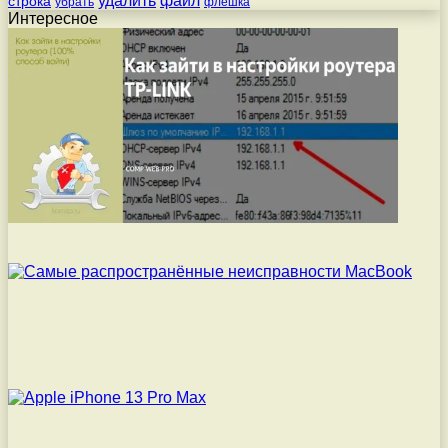
строка
убрать
флешка
Интересное