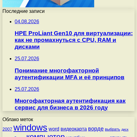
Последние записи
04.08.2026
HPE ProLiant Gen10 для виртуализации:
как не промахнуться с CPU, RAM и
дисками
25.07.2026
Понимание многофакторной
аутентификации MFA и её принципов
25.07.2026
Многофакторная аутентификация как
сервис для бизнеса в 2026 году
Облако меток
windows
ворде
word
видеокарта
2007
выбрать
диск
компьютер