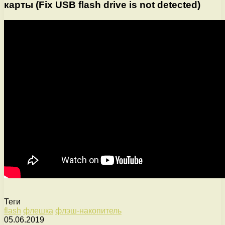
карты (Fix USB flash drive is not detected)
Теги
flash
флешка
флэш-накопитель
05.06.2019