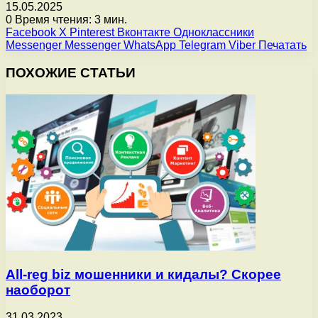
15.05.2025
0
Время чтения: 3 мин.
Facebook
X
Pinterest
Вконтакте
Одноклассники
Messenger
Messenger
WhatsApp
Telegram
Viber
Печатать
ПОХОЖИЕ СТАТЬИ
All-reg biz мошенники и кидалы? Скорее
наоборот
31.03.2023