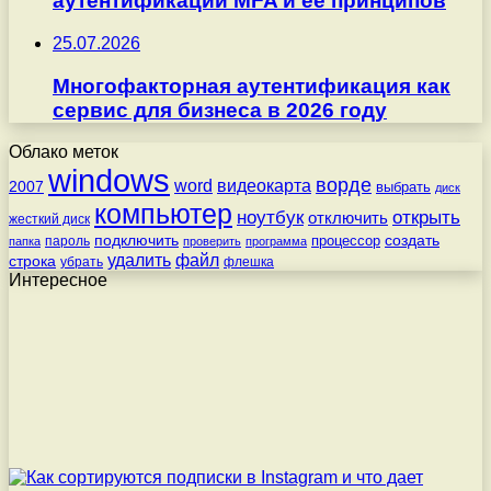
аутентификации MFA и её принципов
25.07.2026
Многофакторная аутентификация как
сервис для бизнеса в 2026 году
Облако меток
windows
ворде
word
видеокарта
2007
выбрать
диск
компьютер
ноутбук
открыть
отключить
жесткий диск
подключить
создать
процессор
пароль
папка
проверить
программа
удалить
файл
строка
убрать
флешка
Интересное