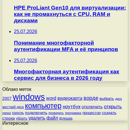
HPE ProLiant Gen10 для виртуализации:
как не промахнуться с CPU, RAM и
дисками
25.07.2026
Понимание многофакторной
аутентификации MFA и её принципов
25.07.2026
Многофакторная аутентификация как
сервис для бизнеса в 2026 году
Облако меток
windows
ворде
word
видеокарта
2007
выбрать
диск
компьютер
ноутбук
открыть
отключить
жесткий диск
подключить
создать
процессор
пароль
папка
проверить
программа
удалить
файл
строка
убрать
флешка
Интересное