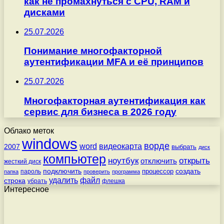
как не промахнуться с CPU, RAM и
дисками
25.07.2026
Понимание многофакторной
аутентификации MFA и её принципов
25.07.2026
Многофакторная аутентификация как
сервис для бизнеса в 2026 году
Облако меток
windows
ворде
word
видеокарта
2007
выбрать
диск
компьютер
ноутбук
открыть
отключить
жесткий диск
подключить
создать
процессор
пароль
папка
проверить
программа
удалить
файл
строка
убрать
флешка
Интересное