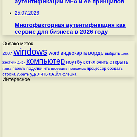
аутентификации MFA и её принципов
25.07.2026
Многофакторная аутентификация как
сервис для бизнеса в 2026 году
Облако меток
windows
ворде
word
видеокарта
2007
выбрать
диск
компьютер
ноутбук
открыть
отключить
жесткий диск
подключить
создать
процессор
пароль
папка
проверить
программа
удалить
файл
строка
убрать
флешка
Интересное