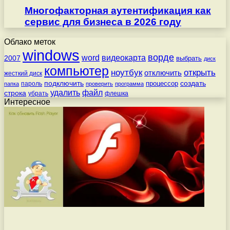
Многофакторная аутентификация как
сервис для бизнеса в 2026 году
Облако меток
windows
ворде
word
видеокарта
2007
выбрать
диск
компьютер
ноутбук
открыть
отключить
жесткий диск
подключить
создать
процессор
пароль
папка
проверить
программа
удалить
файл
строка
убрать
флешка
Интересное