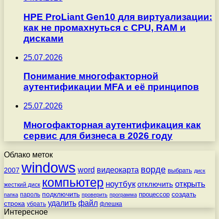
HPE ProLiant Gen10 для виртуализации:
как не промахнуться с CPU, RAM и
дисками
25.07.2026
Понимание многофакторной
аутентификации MFA и её принципов
25.07.2026
Многофакторная аутентификация как
сервис для бизнеса в 2026 году
Облако меток
windows
ворде
word
видеокарта
2007
выбрать
диск
компьютер
ноутбук
открыть
отключить
жесткий диск
подключить
создать
процессор
пароль
папка
проверить
программа
удалить
файл
строка
убрать
флешка
Интересное