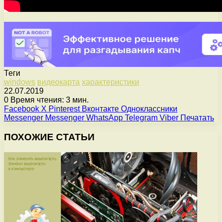
Теги
windows
видеокарта
характеристики
22.07.2019
0
Время чтения: 3 мин.
Facebook
X
Pinterest
Вконтакте
Одноклассники
Messenger
Messenger
WhatsApp
Telegram
Viber
Печатать
ПОХОЖИЕ СТАТЬИ