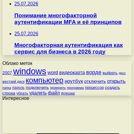
25.07.2026
Понимание многофакторной
аутентификации MFA и её принципов
25.07.2026
Многофакторная аутентификация как
сервис для бизнеса в 2026 году
Облако меток
windows
ворде
word
видеокарта
2007
выбрать
диск
компьютер
ноутбук
открыть
отключить
жесткий диск
подключить
создать
процессор
пароль
папка
проверить
программа
удалить
файл
строка
убрать
флешка
Интересное