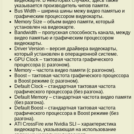
видеокарте. В некоторых случаях, здесь также
указывается производитель чипов памяти.
Bus Width – ширина шины межу видео памятью и
графическим процессором видеокарты.
Memory Size – объем видео памяти, который
установлен на видеокарте.
Bandwidth – пропускная способность канала, между
видео памятью и графическим процессором
видеокарты.
Driver Version – версия драйвера видеокарты,
который установлен в операционной системе.
GPU Clock – тактовая частота графического
процессора (с разгоном).
Memory – частота видео памяти (с разгоном).
Boost – тактовая частота графического процессора
в Boost режиме (с разгоном).
Default Clock – стандартная тактовая частота
графического процессора (без разгона).
Default Memory – стандартная частота видео памяти
(без разгона).
Default Boost – стандартная тактовая частота
графического процессора в Boost режиме (без
разгона).
ATI CrossFire или Nvidia SLI – характеристика
видеокарты, указывающая на использование