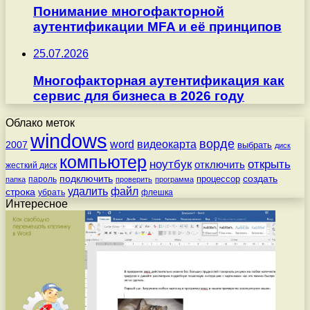
Понимание многофакторной
аутентификации MFA и её принципов
25.07.2026
Многофакторная аутентификация как
сервис для бизнеса в 2026 году
Облако меток
windows
ворде
word
видеокарта
2007
выбрать
диск
компьютер
ноутбук
открыть
отключить
жесткий диск
подключить
создать
процессор
пароль
папка
проверить
программа
удалить
файл
строка
убрать
флешка
Интересное