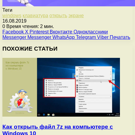
Теги
windows
клавиатура
открыть
экране
16.08.2019
0
Время чтения: 2 мин.
Facebook
X
Pinterest
Вконтакте
Одноклассники
Messenger
Messenger
WhatsApp
Telegram
Viber
Печатать
ПОХОЖИЕ СТАТЬИ
Как открыть файл 7z на компьютере с
Windows 10