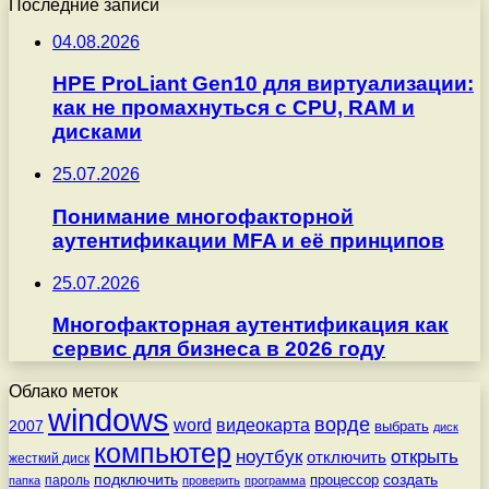
Последние записи
04.08.2026
HPE ProLiant Gen10 для виртуализации:
как не промахнуться с CPU, RAM и
дисками
25.07.2026
Понимание многофакторной
аутентификации MFA и её принципов
25.07.2026
Многофакторная аутентификация как
сервис для бизнеса в 2026 году
Облако меток
windows
ворде
word
видеокарта
2007
выбрать
диск
компьютер
ноутбук
открыть
отключить
жесткий диск
подключить
создать
процессор
пароль
папка
проверить
программа