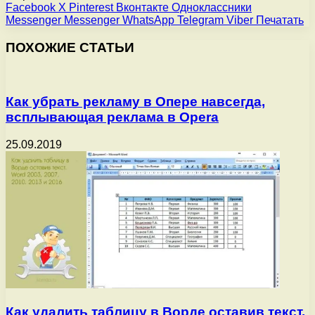
Facebook
X
Pinterest
Вконтакте
Одноклассники
Messenger
Messenger
WhatsApp
Telegram
Viber
Печатать
ПОХОЖИЕ СТАТЬИ
Как убрать рекламу в Опере навсегда,
всплывающая реклама в Opera
25.09.2019
Как удалить таблицу в Ворде оставив текст.