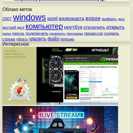
Облако меток
windows
ворде
word
видеокарта
2007
выбрать
диск
компьютер
ноутбук
открыть
отключить
жесткий диск
подключить
создать
процессор
пароль
папка
проверить
программа
удалить
файл
строка
убрать
флешка
Интересное