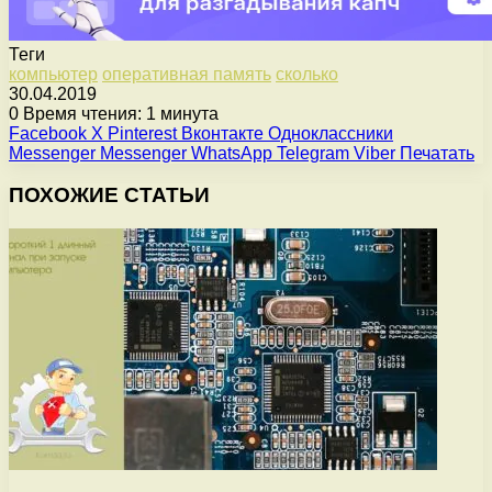
Теги
компьютер
оперативная память
сколько
30.04.2019
0
Время чтения: 1 минута
Facebook
X
Pinterest
Вконтакте
Одноклассники
Messenger
Messenger
WhatsApp
Telegram
Viber
Печатать
ПОХОЖИЕ СТАТЬИ