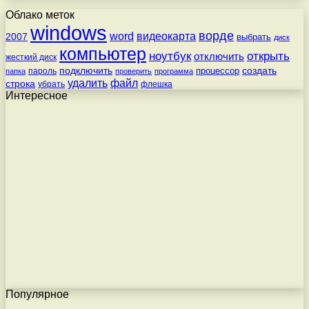
Облако меток
windows
ворде
word
видеокарта
2007
выбрать
диск
компьютер
ноутбук
открыть
отключить
жесткий диск
подключить
создать
процессор
пароль
папка
проверить
программа
удалить
файл
строка
убрать
флешка
Интересное
Популярное