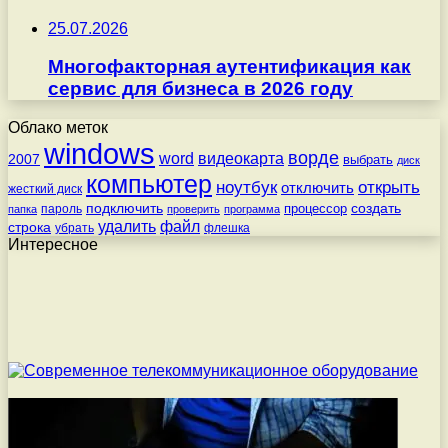
25.07.2026
Многофакторная аутентификация как
сервис для бизнеса в 2026 году
Облако меток
windows
ворде
word
видеокарта
2007
выбрать
диск
компьютер
ноутбук
открыть
отключить
жесткий диск
подключить
создать
процессор
пароль
папка
проверить
программа
удалить
файл
строка
убрать
флешка
Интересное