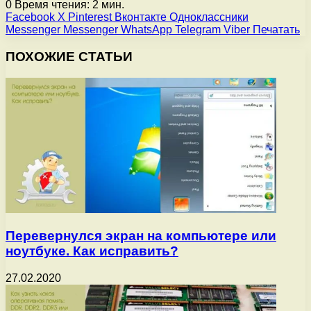
0
Время чтения: 2 мин.
Facebook
X
Pinterest
Вконтакте
Одноклассники
Messenger
Messenger
WhatsApp
Telegram
Viber
Печатать
ПОХОЖИЕ СТАТЬИ
Перевернулся экран на компьютере или
ноутбуке. Как исправить?
27.02.2020