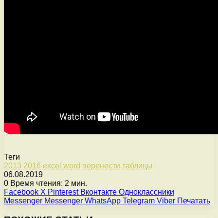
Теги
2013
2016
excel
word
перенести
таблицы
06.08.2019
0
Время чтения: 2 мин.
Facebook
X
Pinterest
Вконтакте
Одноклассники
Messenger
Messenger
WhatsApp
Telegram
Viber
Печатать