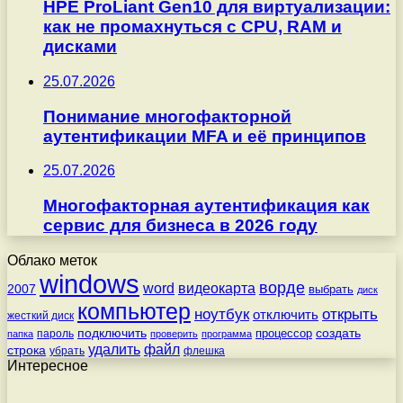
HPE ProLiant Gen10 для виртуализации:
как не промахнуться с CPU, RAM и
дисками
25.07.2026
Понимание многофакторной
аутентификации MFA и её принципов
25.07.2026
Многофакторная аутентификация как
сервис для бизнеса в 2026 году
Облако меток
windows
ворде
word
видеокарта
2007
выбрать
диск
компьютер
ноутбук
открыть
отключить
жесткий диск
подключить
создать
процессор
пароль
папка
проверить
программа
удалить
файл
строка
убрать
флешка
Интересное