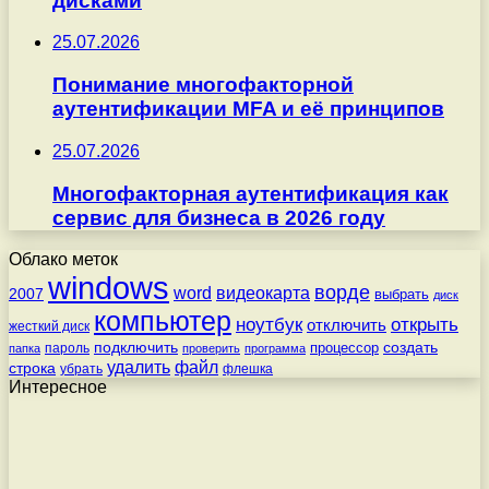
дисками
25.07.2026
Понимание многофакторной
аутентификации MFA и её принципов
25.07.2026
Многофакторная аутентификация как
сервис для бизнеса в 2026 году
Облако меток
windows
ворде
word
видеокарта
2007
выбрать
диск
компьютер
ноутбук
открыть
отключить
жесткий диск
подключить
создать
процессор
пароль
папка
проверить
программа
удалить
файл
строка
убрать
флешка
Интересное