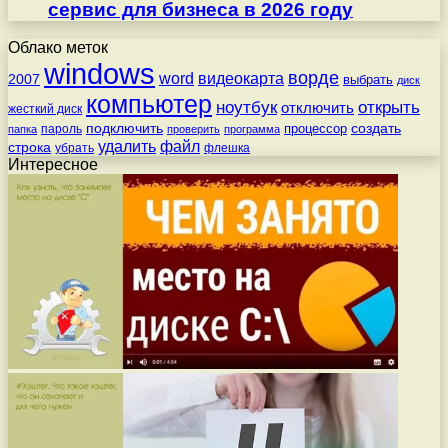
сервис для бизнеса в 2026 году
Облако меток
windows
ворде
word
видеокарта
2007
выбрать
диск
компьютер
ноутбук
открыть
отключить
жесткий диск
подключить
создать
процессор
пароль
папка
проверить
программа
удалить
файл
строка
убрать
флешка
Интересное