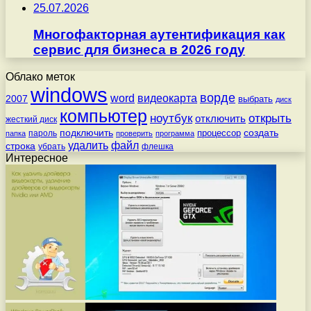
25.07.2026
Многофакторная аутентификация как
сервис для бизнеса в 2026 году
Облако меток
windows
ворде
word
видеокарта
2007
выбрать
диск
компьютер
ноутбук
открыть
отключить
жесткий диск
подключить
создать
процессор
пароль
папка
проверить
программа
удалить
файл
строка
убрать
флешка
Интересное