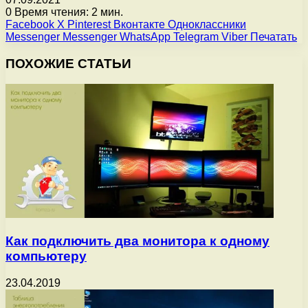
0
Время чтения: 2 мин.
Facebook
X
Pinterest
Вконтакте
Одноклассники
Messenger
Messenger
WhatsApp
Telegram
Viber
Печатать
ПОХОЖИЕ СТАТЬИ
Как подключить два монитора к одному
компьютеру
23.04.2019