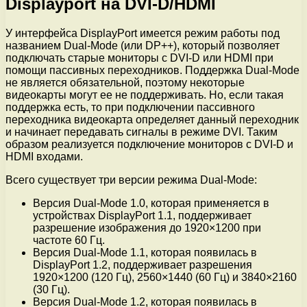
Displayport на DVI-D/HDMI
У интерфейса DisplayPort имеется режим работы под
названием Dual-Mode (или DP++), который позволяет
подключать старые мониторы с DVI-D или HDMI при
помощи пассивных переходников. Поддержка Dual-Mode
не является обязательной, поэтому некоторые
видеокарты могут ее не поддерживать. Но, если такая
поддержка есть, то при подключении пассивного
переходника видеокарта определяет данный переходник
и начинает передавать сигналы в режиме DVI. Таким
образом реализуется подключение мониторов с DVI-D и
HDMI входами.
Всего существует три версии режима Dual-Mode:
Версия Dual-Mode 1.0, которая применяется в
устройствах DisplayPort 1.1, поддерживает
разрешение изображения до 1920×1200 при
частоте 60 Гц.
Версия Dual-Mode 1.1, которая появилась в
DisplayPort 1.2, поддерживает разрешения
1920×1200 (120 Гц), 2560×1440 (60 Гц) и 3840×2160
(30 Гц).
Версия Dual-Mode 1.2, которая появилась в