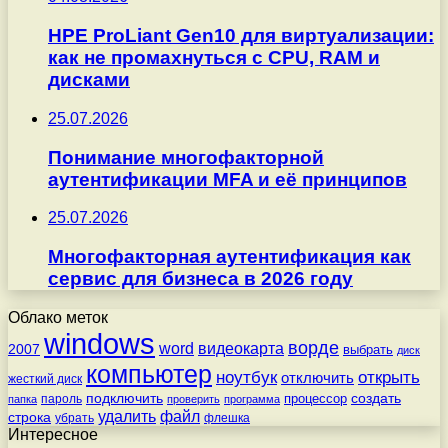
HPE ProLiant Gen10 для виртуализации:
как не промахнуться с CPU, RAM и
дисками
25.07.2026
Понимание многофакторной
аутентификации MFA и её принципов
25.07.2026
Многофакторная аутентификация как
сервис для бизнеса в 2026 году
Облако меток
windows
ворде
word
видеокарта
2007
выбрать
диск
компьютер
ноутбук
открыть
отключить
жесткий диск
подключить
создать
процессор
пароль
папка
проверить
программа
удалить
файл
строка
убрать
флешка
Интересное