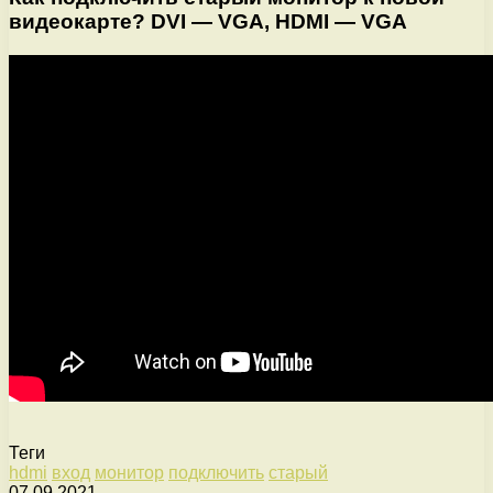
видеокарте? DVI — VGA, HDMI — VGA
Теги
hdmi
вход
монитор
подключить
старый
07.09.2021