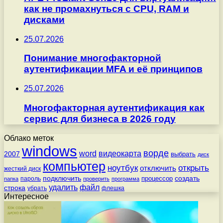
как не промахнуться с CPU, RAM и
дисками
25.07.2026
Понимание многофакторной
аутентификации MFA и её принципов
25.07.2026
Многофакторная аутентификация как
сервис для бизнеса в 2026 году
Облако меток
windows
ворде
word
видеокарта
2007
выбрать
диск
компьютер
ноутбук
открыть
отключить
жесткий диск
подключить
создать
процессор
пароль
папка
проверить
программа
удалить
файл
строка
убрать
флешка
Интересное