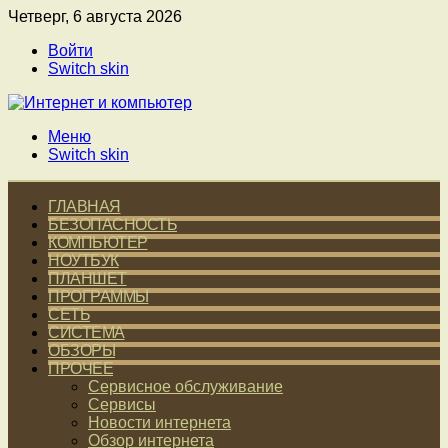
Четверг, 6 августа 2026
Войти
Switch skin
Меню
Switch skin
ГЛАВНАЯ
БЕЗОПАСНОСТЬ
КОМПЬЮТЕР
НОУТБУК
ПЛАНШЕТ
ПРОГРАММЫ
СЕТЬ
СИСТЕМА
ОБЗОРЫ
ПРОЧЕЕ
Сервисное обслуживание
Сервисы
Новости интернета
Обзор интернета