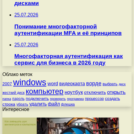
дисками
25.07.2026
Понимание многофакторной
аутентификации MFA и её принципов
25.07.2026
Многофакторная аутентификация как
сервис для бизнеса в 2026 году
Облако меток
windows
ворде
word
видеокарта
2007
выбрать
диск
компьютер
ноутбук
открыть
отключить
жесткий диск
подключить
создать
процессор
пароль
папка
проверить
программа
удалить
файл
строка
убрать
флешка
Интересное