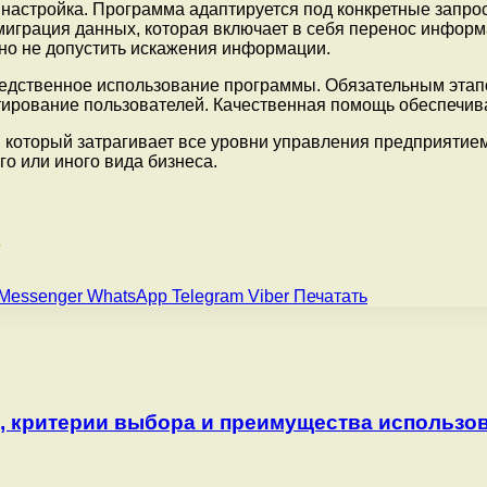
 настройка. Программа адаптируется под конкретные запро
миграция данных, которая включает в себя перенос информ
жно не допустить искажения информации.
едственное использование программы. Обязательным этапо
тирование пользователей. Качественная помощь обеспечив
, который затрагивает все уровни управления предприятие
го или иного вида бизнеса.
е
Messenger
WhatsApp
Telegram
Viber
Печатать
, критерии выбора и преимущества использо