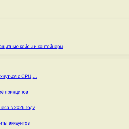
ащитные кейсы и контейнеры
ахнуться с CPU,…
её принципов
еса в 2026 году
ты аккаунтов