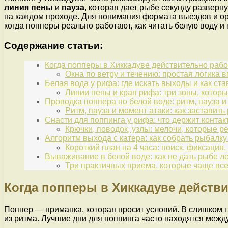
линия пены
и
пауза
, которая дает рыбе секунду разверн
на каждом проходе. Для понимания формата выездов и ор
когда попперы реально работают, как читать белую воду и
Содержание статьи:
Когда попперы в Хиккадуве действительно раб
Окна по ветру и течению: простая логика 
Белая вода у рифа: где искать выходы и как ста
Линии пены и края рифа: три зоны, котор
Проводка поппера по белой воде: ритм, пауза и
Ритм, пауза и момент атаки: как заставить
Снасти для поппинга у рифа: что держит контак
Крючки, поводок, узлы: мелочи, которые р
Алгоритм выхода с катера: как собрать рыбалк
Короткий план на 4 часа: поиск, фиксация,
Вываживание в белой воде: как не дать рыбе л
Три практичных приема, которые чаще все
Когда попперы в Хиккадуве действ
Поппер — приманка, которая просит условий. В слишком 
из ритма. Лучшие дни для поппинга часто находятся между