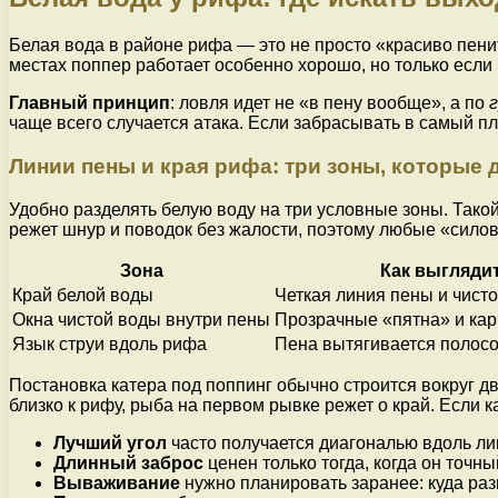
Белая вода в районе рифа — это не просто «красиво пени
местах поппер работает особенно хорошо, но только если
Главный принцип
: ловля идет не «в пену вообще», а по
чаще всего случается атака. Если забрасывать в самый пл
Линии пены и края рифа: три зоны, которые 
Удобно разделять белую воду на три условные зоны. Такой
режет шнур и поводок без жалости, поэтому любые «силов
Зона
Как выгляди
Край белой воды
Четкая линия пены и чист
Окна чистой воды внутри пены
Прозрачные «пятна» и ка
Язык струи вдоль рифа
Пена вытягивается полосо
Постановка катера под поппинг обычно строится вокруг дву
близко к рифу, рыба на первом рывке режет о край. Если к
Лучший угол
часто получается диагональю вдоль ли
Длинный заброс
ценен только тогда, когда он точн
Вываживание
нужно планировать заранее: куда разв