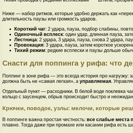
Ниже — набор ритмов, которые удобно держать как «перек
длительность паузы или громкость ударов.
Короткий чаг
: 2 удара, пауза, подбор слабины, повто
Одиночный всплеск
: один удар, длинная пауза, за
Лестница
: 2 удара, 3 удара, пауза, снова 2 удара, пау
Провокация
: 3 удара, пауза, затем короткое ускоре
Тихий режим
: редкие всплески и паузы дольше обыч
Снасти для поппинга у рифа: что де
Поппинг в зоне рифа — это всегда история про нагрузку: 
должна быть не «самая легкая», а
управляемая
. Управля
Отдельный пункт — расходники. В белой воде поклевка час
кольцо с заусенцем, обрыв происходит быстро и неожидан
Крючки, поводок, узлы: мелочи, которые ре
В поппинге важна простая честность:
все слабые места 
плавно. Тогда даже при промахе или касании рифа есть ш