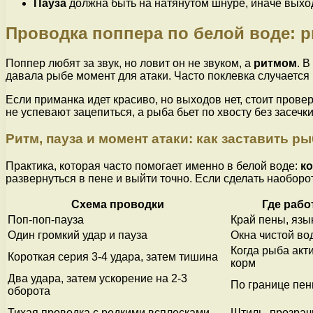
Пауза
должна быть на натянутом шнуре, иначе выхо
Проводка поппера по белой воде: р
Поппер любят за звук, но ловит он не звуком, а
ритмом
. 
давала рыбе момент для атаки. Часто поклевка случается 
Если приманка идет красиво, но выходов нет, стоит провер
не успевают зацепиться, а рыба бьет по хвосту без засечки
Ритм, пауза и момент атаки: как заставить р
Практика, которая часто помогает именно в белой воде:
ко
развернуться в пене и выйти точно. Если сделать наоборо
Схема проводки
Где рабо
Поп-поп-пауза
Край пены, язы
Один громкий удар и пауза
Окна чистой во
Когда рыба акти
Короткая серия 3-4 удара, затем тишина
корм
Два удара, затем ускорение на 2-3
По границе пен
оборота
Тихая проводка с редкими всплесками
Штиль, прозрач