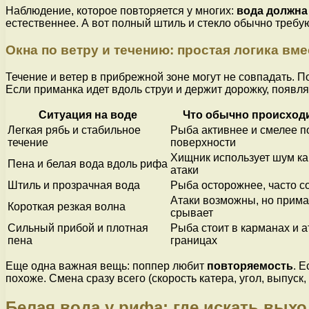
Наблюдение, которое повторяется у многих:
вода должна
естественнее. А вот полный штиль и стекло обычно требую
Окна по ветру и течению: простая логика вме
Течение и ветер в прибрежной зоне могут не совпадать. П
Если приманка идет вдоль струи и держит дорожку, появля
Ситуация на воде
Что обычно происход
Легкая рябь и стабильное
Рыба активнее и смелее п
течение
поверхности
Хищник использует шум ка
Пена и белая вода вдоль рифа
атаки
Штиль и прозрачная вода
Рыба осторожнее, часто с
Атаки возможны, но прима
Короткая резкая волна
срывает
Сильный прибой и плотная
Рыба стоит в карманах и а
пена
границах
Еще одна важная вещь: поппер любит
повторяемость
. 
похоже. Смена сразу всего (скорость катера, угол, выпус
Белая вода у рифа: где искать выхо