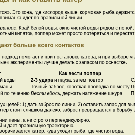
тся». Это зона, где кислород выше, кормовая рыба держитс
 приманка идет по правильной линии.
границе
. Край белой воды, окно чистой воды рядом с пеной,
отный кипяток, поппер может просто потеряться и перестать
дают больше всего контактов
 подход помогает и при постановке катера, и при выборе у
ые» эксперименты лучше делать с запасом по оснастке.
т
Как вести поппер
ой воды
2-3 удара
и пауза, затем повтор
С
рманы
Точный заброс, короткая проводка по месту
П
й по течению
Вести вдоль
, держать натяжение шнура
П
х целей: 1) дать заброс по линии, 2) оставить запас для в
атер стоит слишком далеко, заброс превращается в борьбу з
нии пены, а не строго перпендикулярно.
ый и дает правильную траекторию.
орачивается катер, куда уходит рыба, где чистая вода.