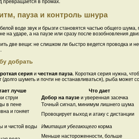
д превращается в промах.
итм, пауза и контроль шнура
В белой воде звук и брызги становятся частью общего шума,
не на ударе, а на паузе или сразу после возобновления дв
ить две вещи: не слишком ли быстро ведется проводка и не 
.
ыбу добрать
роткая серия
и
честная пауза
. Короткая серия нужна, что
т (долго шуметь и почти не останавливаться), рыба может с
тает лучше
Что дает
ки струи
Добор на паузе
и уверенная засечка
ды в пене
Точный сигнал, минимум лишнего шума
вна и гоняет
Провоцирует выход и атаку с дистанции
ы и чистой воды
Имитация убегающего
корма
Меньше настороженности, больше
ная вода