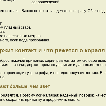
сопровождений
лючатели». Важно не пытаться делать все сразу. Обычно до
р.
тем плавный старт.
за.
ние на несколько метров.
ного, если вода прозрачная.
ржит контакт и что режется о коралл
заброс тяжелой приманки, серия рывков, затем силовое выв
емая — значит, держит приманку в ритме и дает возможнос
то происходит у края рифа, и поводок получает контакт. Е
но.
шают больше, чем цвет
проявятся
. Поэтому логика такая: надежный поводок, каче
анс сохранить приманку и продолжить ловлю.