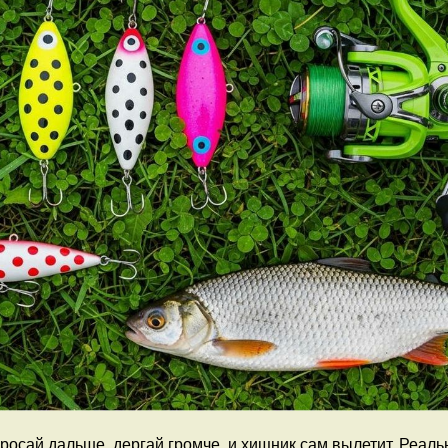
бросай дальше, дергай громче, и хищник сам вылетит. Реал