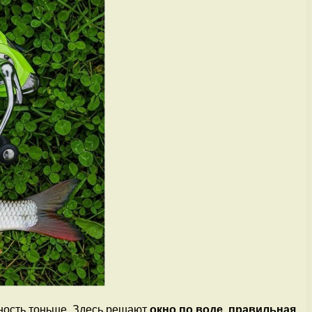
ьность тоньше. Здесь решают
окно по воде
,
правильная