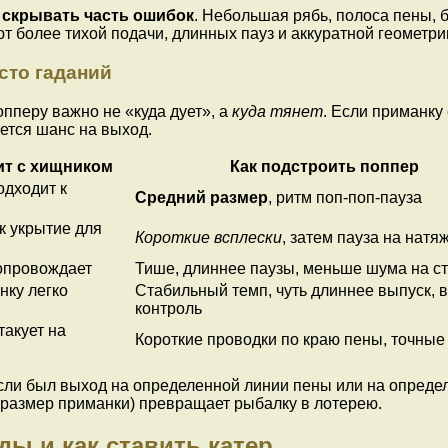
 скрывать часть ошибок
. Небольшая рябь, полоса пены, 
т более тихой подачи, длинных пауз и аккуратной геометри
сто гаданий
опперу важно не «куда дует», а
куда тянет
. Если приманку
ется шанс на выход.
ит с хищником
Как подстроить поппер
одходит к
Средний размер
, ритм поп-поп-пауза
к укрытие для
Короткие всплески
, затем пауза на натя
опровождает
Тише, длиннее паузы, меньше шума на с
нку легко
Стабильный темп, чуть длиннее выпуск,
контроль
такует на
Короткие проводки по краю пены, точные
Если был выход на определенной линии пены или на определ
к, размер приманки) превращает рыбалку в лотерею.
ды и как ставить катер