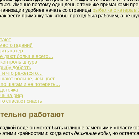
уться. Именно поэтому один день с теми же приманками пр
ганизации удобнее начать со страницы
рыбалка с катера в
 как вести приманку так, чтобы проход был рабочим, а не ш
отают
вместо гаданий
вить катер
ые дают больше всего…
 контроль шнура
 рыбу добрать
т и что режется о…
ешают больше, чем цвет
у по шагам и не потерять…
 доточка
ечь на риф
го спасают снасть
ительно работают
гладкой воде он может быть излишне заметным и «пластико
 этими крайностями: когда есть
движение воды
, но остаетс