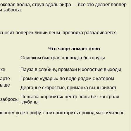
боковая волна, струя вдоль рифа — все это делает поппер
и заброса.
 сносит поперек линии пены, проводка разваливается.
Что чаще ломает клев
Слишком быстрая проводка без паузы
жке
Пауза в слабину, промахи и холостые выходы
тарте
Громкие «удары» по воде рядом с катером
 выше
Дерганье скоростью, приманка выныривает
Попытка «пробить» центр пены без контроля
 забросы
глубины
енном угле к рифу, стоит повторить проход максимально