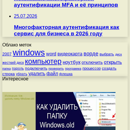
аутентификации MFA и её принципов
25.07.2026
Многофакторная аутентификация как
сервис для бизнеса в 2026 году
Облако меток
windows
ворде
word
видеокарта
2007
выбрать
диск
компьютер
ноутбук
открыть
отключить
жесткий диск
подключить
создать
процессор
пароль
папка
проверить
программа
удалить
файл
строка
убрать
флешка
Интересное