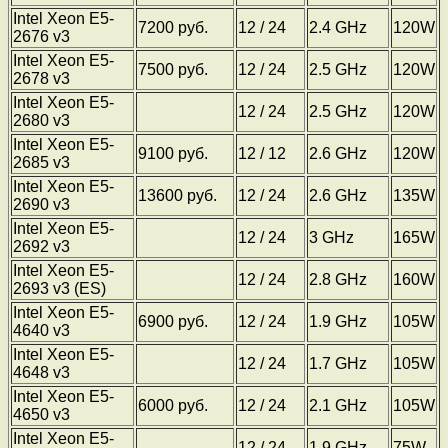
Intel Xeon E5-
7200 руб.
12 / 24
2.4 GHz
120W
2676 v3
Intel Xeon E5-
7500 руб.
12 / 24
2.5 GHz
120W
2678 v3
Intel Xeon E5-
12 / 24
2.5 GHz
120W
2680 v3
Intel Xeon E5-
9100 руб.
12 / 12
2.6 GHz
120W
2685 v3
Intel Xeon E5-
13600 руб.
12 / 24
2.6 GHz
135W
2690 v3
Intel Xeon E5-
12 / 24
3 GHz
165W
2692 v3
Intel Xeon E5-
12 / 24
2.8 GHz
160W
2693 v3 (ES)
Intel Xeon E5-
6900 руб.
12 / 24
1.9 GHz
105W
4640 v3
Intel Xeon E5-
12 / 24
1.7 GHz
105W
4648 v3
Intel Xeon E5-
6000 руб.
12 / 24
2.1 GHz
105W
4650 v3
Intel Xeon E5-
12 / 24
1.9 GHz
75W