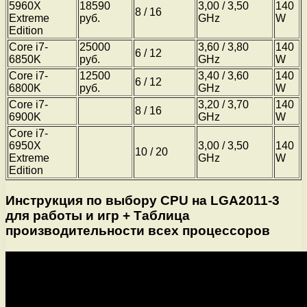
5960X
18590
3,00 / 3,50
140
8 / 16
Extreme
руб.
GHz
W
Edition
Core i7-
25000
3,60 / 3,80
140
6 / 12
6850K
руб.
GHz
W
Core i7-
12500
3,40 / 3,60
140
6 / 12
6800K
руб.
GHz
W
Core i7-
3,20 / 3,70
140
8 / 16
6900K
GHz
W
Core i7-
6950X
3,00 / 3,50
140
10 / 20
Extreme
GHz
W
Edition
Инструкция по выбору CPU на LGA2011-3
для работы и игр + Таблица
производительности всех процессоров