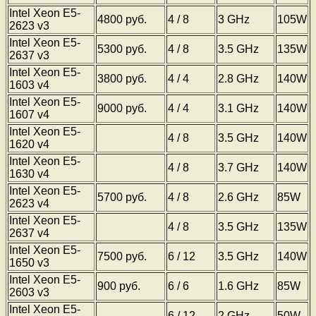
Intel Xeon E5-
4800 руб.
4 / 8
3 GHz
105W
2623 v3
Intel Xeon E5-
5300 руб.
4 / 8
3.5 GHz
135W
2637 v3
Intel Xeon E5-
3800 руб.
4 / 4
2.8 GHz
140W
1603 v4
Intel Xeon E5-
9000 руб.
4 / 4
3.1 GHz
140W
1607 v4
Intel Xeon E5-
4 / 8
3.5 GHz
140W
1620 v4
Intel Xeon E5-
4 / 8
3.7 GHz
140W
1630 v4
Intel Xeon E5-
5700 руб.
4 / 8
2.6 GHz
85W
2623 v4
Intel Xeon E5-
4 / 8
3.5 GHz
135W
2637 v4
Intel Xeon E5-
7500 руб.
6 / 12
3.5 GHz
140W
1650 v3
Intel Xeon E5-
900 руб.
6 / 6
1.6 GHz
85W
2603 v3
Intel Xeon E5-
6 / 12
2 GHz
50W