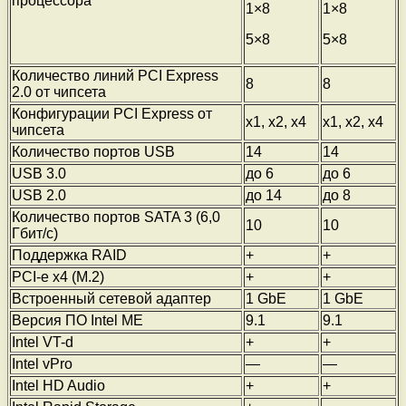
процессора
1×8
1×8
5×8
5×8
Количество линий PCI Express
8
8
2.0 от чипсета
Конфигурации PCI Express от
х1, х2, х4
х1, х2, х4
чипсета
Количество портов USB
14
14
USB 3.0
до 6
до 6
USB 2.0
до 14
до 8
Количество портов SATA 3 (6,0
10
10
Гбит/с)
Поддержка RAID
+
+
PCI-e x4 (M.2)
+
+
Встроенный сетевой адаптер
1 GbE
1 GbE
Версия ПО Intel ME
9.1
9.1
Intel VT-d
+
+
Intel vPro
—
—
Intel HD Audio
+
+