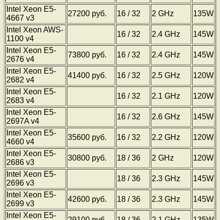
Intel Xeon E5-
27200 руб.
16 / 32
2 GHz
135W
4667 v3
Intel Xeon AWS-
16 / 32
2.4 GHz
145W
1100 v4
Intel Xeon E5-
73800 руб.
16 / 32
2.4 GHz
145W
2676 v4
Intel Xeon E5-
41400 руб.
16 / 32
2.5 GHz
120W
2682 v4
Intel Xeon E5-
16 / 32
2.1 GHz
120W
2683 v4
Intel Xeon E5-
16 / 32
2.6 GHz
145W
2697A v4
Intel Xeon E5-
35600 руб.
16 / 32
2.2 GHz
120W
4660 v4
Intel Xeon E5-
30800 руб.
18 / 36
2 GHz
120W
2686 v3
Intel Xeon E5-
18 / 36
2.3 GHz
145W
2696 v3
Intel Xeon E5-
42600 руб.
18 / 36
2.3 GHz
145W
2699 v3
Intel Xeon E5-
29100 руб.
18 / 36
2.1 GHz
135W