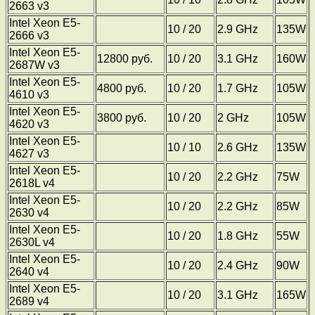
2663 v3
Intel Xeon E5-
10 / 20
2.9 GHz
135W
2666 v3
Intel Xeon E5-
12800 руб.
10 / 20
3.1 GHz
160W
2687W v3
Intel Xeon E5-
4800 руб.
10 / 20
1.7 GHz
105W
4610 v3
Intel Xeon E5-
3800 руб.
10 / 20
2 GHz
105W
4620 v3
Intel Xeon E5-
10 / 10
2.6 GHz
135W
4627 v3
Intel Xeon E5-
10 / 20
2.2 GHz
75W
2618L v4
Intel Xeon E5-
10 / 20
2.2 GHz
85W
2630 v4
Intel Xeon E5-
10 / 20
1.8 GHz
55W
2630L v4
Intel Xeon E5-
10 / 20
2.4 GHz
90W
2640 v4
Intel Xeon E5-
10 / 20
3.1 GHz
165W
2689 v4