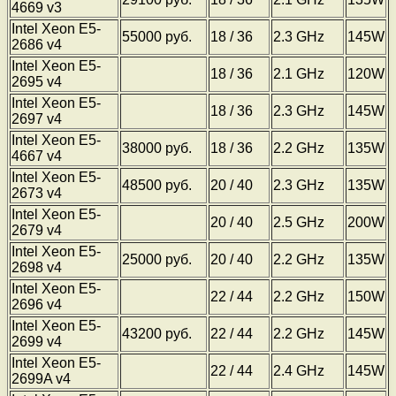
4669 v3
Intel Xeon E5-
55000 руб.
18 / 36
2.3 GHz
145W
2686 v4
Intel Xeon E5-
18 / 36
2.1 GHz
120W
2695 v4
Intel Xeon E5-
18 / 36
2.3 GHz
145W
2697 v4
Intel Xeon E5-
38000 руб.
18 / 36
2.2 GHz
135W
4667 v4
Intel Xeon E5-
48500 руб.
20 / 40
2.3 GHz
135W
2673 v4
Intel Xeon E5-
20 / 40
2.5 GHz
200W
2679 v4
Intel Xeon E5-
25000 руб.
20 / 40
2.2 GHz
135W
2698 v4
Intel Xeon E5-
22 / 44
2.2 GHz
150W
2696 v4
Intel Xeon E5-
43200 руб.
22 / 44
2.2 GHz
145W
2699 v4
Intel Xeon E5-
22 / 44
2.4 GHz
145W
2699A v4