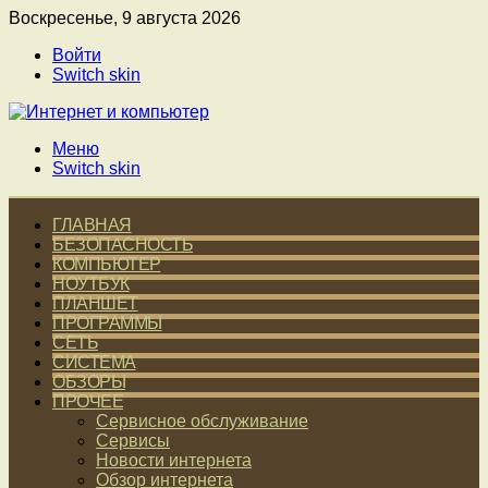
Воскресенье, 9 августа 2026
Войти
Switch skin
Меню
Switch skin
ГЛАВНАЯ
БЕЗОПАСНОСТЬ
КОМПЬЮТЕР
НОУТБУК
ПЛАНШЕТ
ПРОГРАММЫ
СЕТЬ
СИСТЕМА
ОБЗОРЫ
ПРОЧЕЕ
Сервисное обслуживание
Сервисы
Новости интернета
Обзор интернета