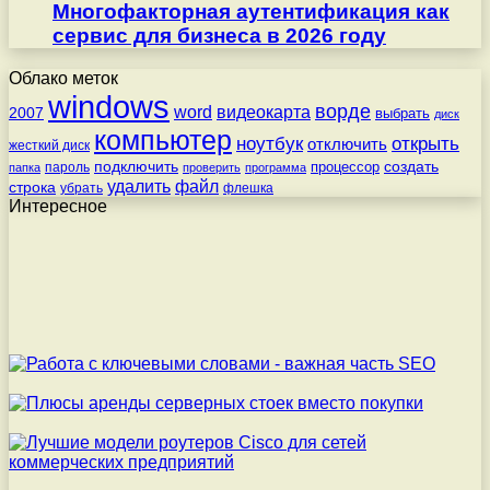
Многофакторная аутентификация как
сервис для бизнеса в 2026 году
Облако меток
windows
ворде
word
видеокарта
2007
выбрать
диск
компьютер
ноутбук
открыть
отключить
жесткий диск
подключить
создать
процессор
пароль
папка
проверить
программа
удалить
файл
строка
убрать
флешка
Интересное