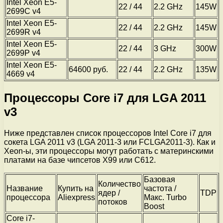
Intel Xeon E5-
22 / 44
2.2 GHz
145W
2699C v4
Intel Xeon E5-
22 / 44
2.2 GHz
145W
2699R v4
Intel Xeon E5-
22 / 44
3 GHz
300W
2699P v4
Intel Xeon E5-
64600 руб.
22 / 44
2.2 GHz
135W
4669 v4
Процессоры Core i7 для LGA 2011
v3
Ниже представлен список процессоров Intel Core i7 для
сокета LGA 2011 v3 (LGA 2011-3 или FCLGA2011-3). Как и
Xeon-ы, эти процессоры могут работать с материнскими
платами на базе чипсетов X99 или C612.
Базовая
Количество
Название
Купить на
частота /
ядер /
TDP
процессора
Aliexpress
Макс. Turbo
потоков
Boost
Core i7-