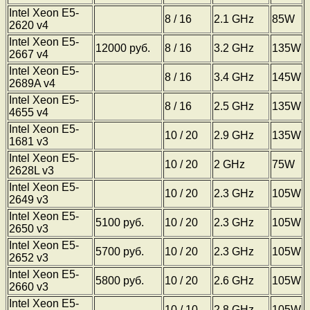
Intel Xeon E5-
8 / 16
2.1 GHz
85W
2620 v4
Intel Xeon E5-
12000 руб.
8 / 16
3.2 GHz
135W
2667 v4
Intel Xeon E5-
8 / 16
3.4 GHz
145W
2689A v4
Intel Xeon E5-
8 / 16
2.5 GHz
135W
4655 v4
Intel Xeon E5-
10 / 20
2.9 GHz
135W
1681 v3
Intel Xeon E5-
10 / 20
2 GHz
75W
2628L v3
Intel Xeon E5-
10 / 20
2.3 GHz
105W
2649 v3
Intel Xeon E5-
5100 руб.
10 / 20
2.3 GHz
105W
2650 v3
Intel Xeon E5-
5700 руб.
10 / 20
2.3 GHz
105W
2652 v3
Intel Xeon E5-
5800 руб.
10 / 20
2.6 GHz
105W
2660 v3
Intel Xeon E5-
10 / 10
2.8 GHz
105W