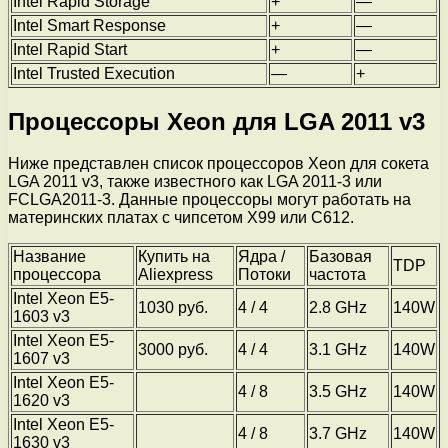
Intel Rapid Storage
+
—
Intel Smart Response
+
—
Intel Rapid Start
+
—
Intel Trusted Execution
—
+
Процессоры Xeon для LGA 2011 v3
Ниже представлен список процессоров Xeon для сокета
LGA 2011 v3, также известного как LGA 2011-3 или
FCLGA2011-3. Данные процессоры могут работать на
материнских платах с чипсетом X99 или C612.
Название
Купить на
Ядра /
Базовая
TDP
процессора
Aliexpress
Потоки
частота
Intel Xeon E5-
1030 руб.
4 / 4
2.8 GHz
140W
1603 v3
Intel Xeon E5-
3000 руб.
4 / 4
3.1 GHz
140W
1607 v3
Intel Xeon E5-
4 / 8
3.5 GHz
140W
1620 v3
Intel Xeon E5-
4 / 8
3.7 GHz
140W
1630 v3