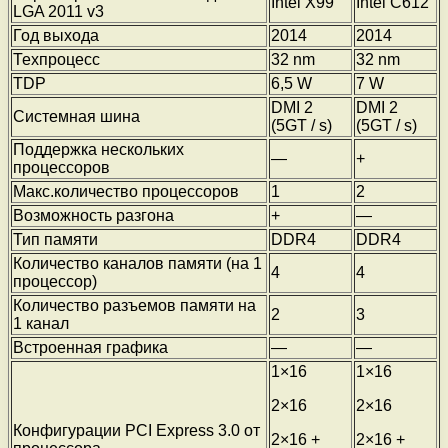
Intel X99
Intel C612
LGA 2011 v3
Год выхода
2014
2014
Техпроцесс
32 nm
32 nm
TDP
6,5 W
7 W
DMI 2
DMI 2
Системная шина
(5GT / s)
(5GT / s)
Поддержка нескольких
—
+
процессоров
Макс.количество процессоров
1
2
Возможность разгона
+
—
Тип памяти
DDR4
DDR4
Количество каналов памяти (на 1
4
4
процессор)
Количество разъемов памяти на
2
3
1 канал
Встроенная графика
—
—
1×16
1×16
2×16
2×16
Конфигурации PCI Express 3.0 от
2×16 +
2×16 +