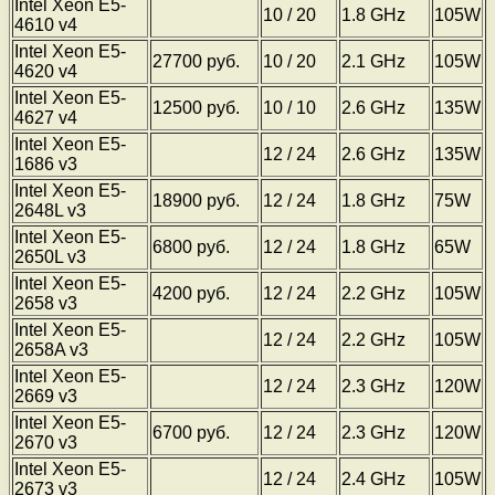
Intel Xeon E5-
10 / 20
1.8 GHz
105W
4610 v4
Intel Xeon E5-
27700 руб.
10 / 20
2.1 GHz
105W
4620 v4
Intel Xeon E5-
12500 руб.
10 / 10
2.6 GHz
135W
4627 v4
Intel Xeon E5-
12 / 24
2.6 GHz
135W
1686 v3
Intel Xeon E5-
18900 руб.
12 / 24
1.8 GHz
75W
2648L v3
Intel Xeon E5-
6800 руб.
12 / 24
1.8 GHz
65W
2650L v3
Intel Xeon E5-
4200 руб.
12 / 24
2.2 GHz
105W
2658 v3
Intel Xeon E5-
12 / 24
2.2 GHz
105W
2658A v3
Intel Xeon E5-
12 / 24
2.3 GHz
120W
2669 v3
Intel Xeon E5-
6700 руб.
12 / 24
2.3 GHz
120W
2670 v3
Intel Xeon E5-
12 / 24
2.4 GHz
105W
2673 v3