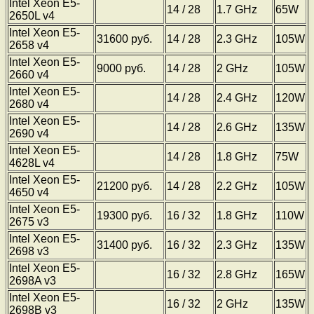
Intel Xeon E5-
14 / 28
1.7 GHz
65W
2650L v4
Intel Xeon E5-
31600 руб.
14 / 28
2.3 GHz
105W
2658 v4
Intel Xeon E5-
9000 руб.
14 / 28
2 GHz
105W
2660 v4
Intel Xeon E5-
14 / 28
2.4 GHz
120W
2680 v4
Intel Xeon E5-
14 / 28
2.6 GHz
135W
2690 v4
Intel Xeon E5-
14 / 28
1.8 GHz
75W
4628L v4
Intel Xeon E5-
21200 руб.
14 / 28
2.2 GHz
105W
4650 v4
Intel Xeon E5-
19300 руб.
16 / 32
1.8 GHz
110W
2675 v3
Intel Xeon E5-
31400 руб.
16 / 32
2.3 GHz
135W
2698 v3
Intel Xeon E5-
16 / 32
2.8 GHz
165W
2698A v3
Intel Xeon E5-
16 / 32
2 GHz
135W
2698B v3