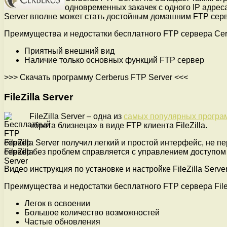
одновременных закачек с одного IP адреса
Server вполне может стать достойным домашним FTP серв
Преимущества и недостатки бесплатного FTP сервера Cer
Приятный внешний вид
Наличие только основных функций FTP сервер
>>> Скачать программу Cerberus FTP Server <<<
FileZilla Server
FileZilla Server – одна из
самых популярных програ
«брата близнеца» в виде FTP клиента FileZilla.
FileZilla Server получил легкий и простой интерфейс, н
сервер без проблем справляется с управлением доступом
Видео инструкция по установке и настройке FileZilla Server
Преимущества и недостатки бесплатного FTP сервера FileZ
Легок в освоении
Большое количество возможностей
Частые обновления