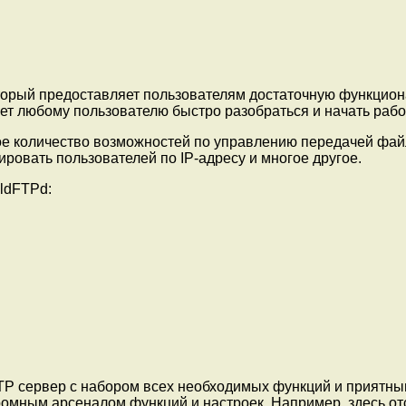
орый предоставляет пользователям достаточную функциона
т любому пользователю быстро разобраться и начать работ
е количество возможностей по управлению передачей файл
ровать пользователей по IP-адресу и многое другое.
ldFTPd:
 FTP сервер с набором всех необходимых функций и приятн
громным арсеналом функций и настроек. Например, здесь от