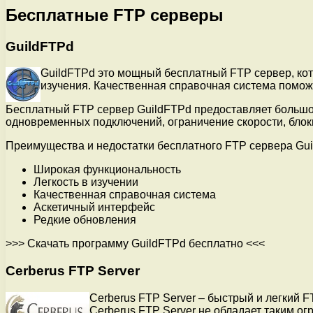
Бесплатные FTP серверы
GuildFTPd
GuildFTPd это мощный бесплатный FTP сервер, кот
изучения. Качественная справочная система поможе
Бесплатный FTP сервер GuildFTPd предоставляет большо
одновременных подключений, ограничение скорости, блоки
Преимущества и недостатки бесплатного FTP сервера Gui
Широкая функциональность
Легкость в изучении
Качественная справочная система
Аскетичный интерфейс
Редкие обновления
>>> Скачать программу GuildFTPd бесплатно <<<
Cerberus FTP Server
Cerberus FTP Server – быстрый и легкий
Cerberus FTP Server не обладает таким о