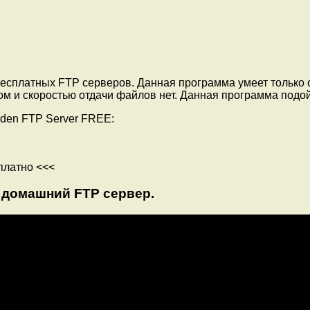
есплатных FTP серверов. Данная программа умеет только о
ом и скоростью отдачи файлов нет. Данная программа подо
den FTP Server FREE:
платно <<<
ть домашний FTP сервер.