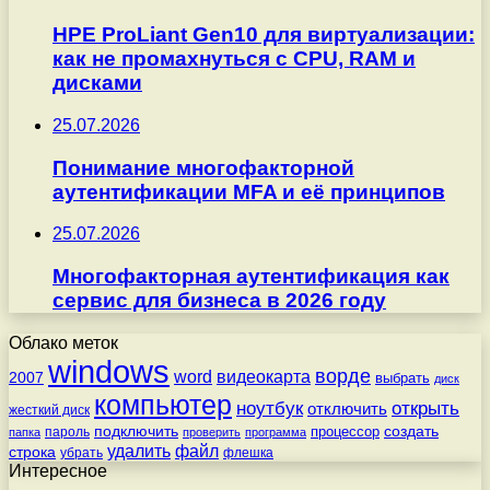
HPE ProLiant Gen10 для виртуализации:
как не промахнуться с CPU, RAM и
дисками
25.07.2026
Понимание многофакторной
аутентификации MFA и её принципов
25.07.2026
Многофакторная аутентификация как
сервис для бизнеса в 2026 году
Облако меток
windows
ворде
word
видеокарта
2007
выбрать
диск
компьютер
ноутбук
открыть
отключить
жесткий диск
подключить
создать
процессор
пароль
папка
проверить
программа
удалить
файл
строка
убрать
флешка
Интересное