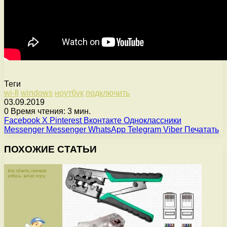
Теги
wi-fi
windows
ноутбук
подключить
03.09.2019
0
Время чтения: 3 мин.
Facebook
X
Pinterest
Вконтакте
Одноклассники
Messenger
Messenger
WhatsApp
Telegram
Viber
Печатать
ПОХОЖИЕ СТАТЬИ